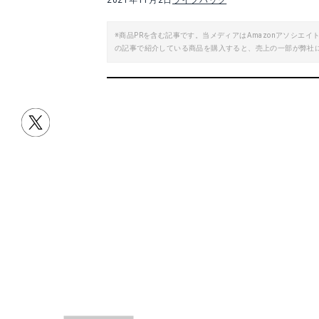
2021年11月2日
ライフハック
※商品PRを含む記事です。当メディアはAmazonアソシ
の記事で紹介している商品を購入すると、売上の一部が弊社
目次