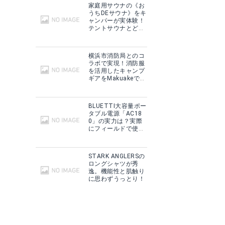
家庭用サウナの《お
うちDEサウナ》をキ
ャンパーが実体験！
テントサウナとどこ
が違う？
横浜市消防局とのコ
ラボで実現！消防服
を活用したキャンプ
ギアをMakuakeで予
約販売開始！
BLUETTI大容量ポー
タブル電源「AC18
0」の実力は？実際
にフィールドで使用
した感想をご紹介！
STARK ANGLERSの
ロングシャツが秀
逸。機能性と肌触り
に思わずうっとり！