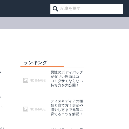
ランキング
ト
男性のボディバッグ
がダサい理由はコ
コ！ダサくならない
持ち方を大公開！
で
ディスキディアの種
と、
類と育て方！剪定や
増やし方まで元気に
育てるコツを解説！