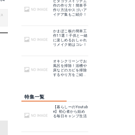
04
ピタゴラスイッチ工
作の作り方！簡単手
作り方法やスゴいア
イデア集もご紹介！
ビス
かまぼこ板の簡単工
作11選！子供と一緒
に楽しめるおしゃれ
リメイク術はコレ！
オキシクリーンでお
風呂を掃除！浴槽や
床などのカビを掃除
するやり方をご紹
介！
特集一覧
【暮らしーのYoutub
e】初心者から始め
る毎日キャンプ生活