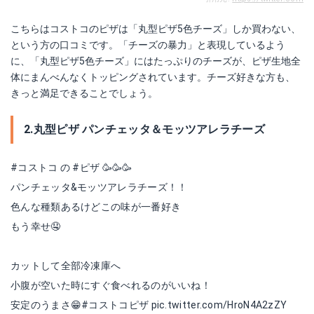
こちらはコストコのピザは「丸型ピザ5色チーズ」しか買わない、
という方の口コミです。「チーズの暴力」と表現しているよう
に、「丸型ピザ5色チーズ」にはたっぷりのチーズが、ピザ生地全
体にまんべんなくトッピングされています。チーズ好きな方も、
きっと満足できることでしょう。
2.丸型ピザ パンチェッタ＆モッツアレラチーズ
#コストコ
の
#ピザ
🥳🥳🥳
パンチェッタ&モッツアレラチーズ！！
色んな種類あるけどこの味が一番好き
もう幸せ🤤
カットして全部冷凍庫へ
小腹が空いた時にすぐ食べれるのがいいね！
安定のうまさ😁
#コストコピザ
pic.twitter.com/HroN4A2zZY