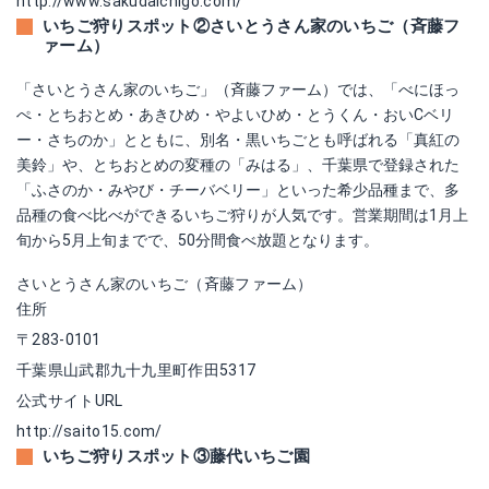
http://www.sakudaichigo.com/
いちご狩りスポット②さいとうさん家のいちご（斉藤フ
ァーム）
「さいとうさん家のいちご」（斉藤ファーム）では、「べにほっ
ぺ・とちおとめ・あきひめ・やよいひめ・とうくん・おいCベリ
ー・さちのか」とともに、別名・黒いちごとも呼ばれる「真紅の
美鈴」や、とちおとめの変種の「みはる」、千葉県で登録された
「ふさのか・みやび・チーバベリー」といった希少品種まで、多
品種の食べ比べができるいちご狩りが人気です。営業期間は1月上
旬から5月上旬までで、50分間食べ放題となります。
さいとうさん家のいちご（斉藤ファーム）
住所
〒283-0101
千葉県山武郡九十九里町作田5317
公式サイトURL
http://saito15.com/
いちご狩りスポット③藤代いちご園