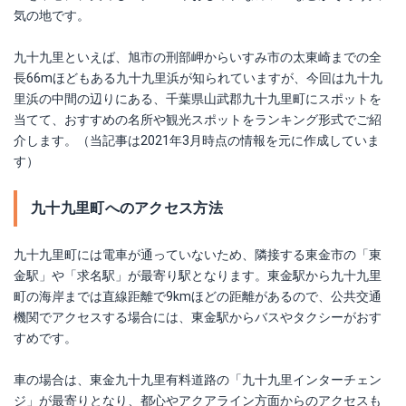
気の地です。
九十九里といえば、旭市の刑部岬からいすみ市の太東崎までの全
長66mほどもある九十九里浜が知られていますが、今回は九十九
里浜の中間の辺りにある、千葉県山武郡九十九里町にスポットを
当てて、おすすめの名所や観光スポットをランキング形式でご紹
介します。（当記事は2021年3月時点の情報を元に作成していま
す）
九十九里町へのアクセス方法
九十九里町には電車が通っていないため、隣接する東金市の「東
金駅」や「求名駅」が最寄り駅となります。東金駅から九十九里
町の海岸までは直線距離で9kmほどの距離があるので、公共交通
機関でアクセスする場合には、東金駅からバスやタクシーがおす
すめです。
車の場合は、東金九十九里有料道路の「九十九里インターチェン
ジ」が最寄りとなり、都心やアクアライン方面からのアクセスも