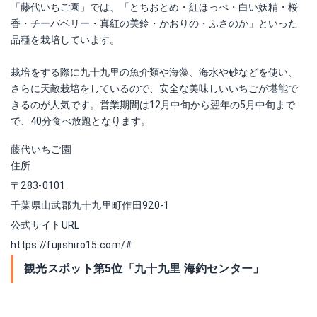
「藤代いちご園」では、「とちおとめ・紅ほっぺ・白い妖精・桜
香・チーバベリー・真紅の美鈴・かおりの・ふさのか」といった
品種を栽培しています。
栽培をする際に九十九里の魚介類や海藻、海水や砂などを使い、
さらに天敵栽培をしているので、安全な美味しいいちごが堪能で
きるのが人気です。営業期間は12月中旬から翌年の5月中旬まで
で、40分食べ放題となります。
藤代いちご園
住所
〒283-0101
千葉県山武郡九十九里町作田920-1
公式サイトURL
https://fujishiro15.com/#
観光スポット第5位「九十九里 海釣センター」