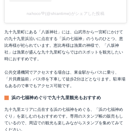
nahoco💚(@shiantime)がシェアした投稿
九十九里町にある「八坂神社」には、山武市から一宮町にかけて
の九十九里浜沿いに点在する「浜の七福神」のうちのひとつ、恵
比寿様が祀られています。恵比寿様は漁業の神様で、「八坂神
社」は漁業が盛んな九十九里町ならではのスポットを観光したい
時におすすめです。
公共交通機関でアクセスする場合は、東金駅からバスに乗り、
「片貝農協前」バス停を下車して徒歩2分ほどとなります。駐車場
もあるので車でもアクセス可能です。
浜の七福神めぐりで九十九里観光もおすすめ
九十九里エリアに点在する浜の七福神をめぐる、「浜の七福神め
ぐり」を楽しむのもおすすめです。専用のスタンプ帳の販売もし
ているので、周辺での観光も楽しみながらスタンプを集めてみて
ください。