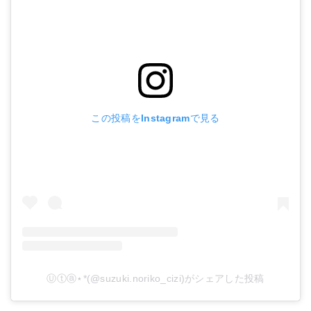
この投稿をInstagramで見る
Ⓤⓣⓐ⋆*(@suzuki.noriko_cizi)がシェアした投稿