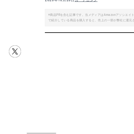
2020年10月28日
ガーデニング
楽天で詳細を見る
※商品PRを含む記事です。当メディアはAmazonアソシ
で紹介している商品を購入すると、売上の一部が弊社に還元
目次