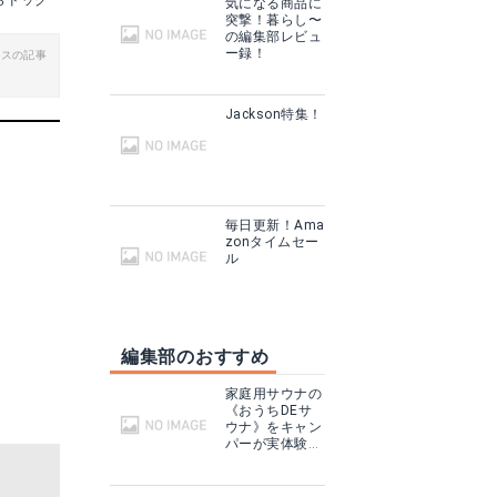
らドッグ
気になる商品に
突撃！暮らし〜
の編集部レビュ
ー録！
ビスの記事
Jackson特集！
毎日更新！Ama
zonタイムセー
ル
編集部のおすすめ
家庭用サウナの
《おうちDEサ
ウナ》をキャン
パーが実体験！
テントサウナと
どこが違う？