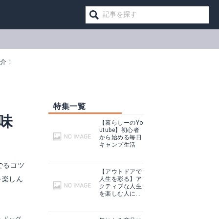
紹介！
特集一覧
味
【暮らしーのYo
utube】初心者
から始める毎日
キャンプ生活
でるコツ
【アウトドアで
を楽しん
人生を彩る】ア
クティブな人生
を楽しむ人に話
を聞いてみた