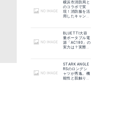
横浜市消防局と
のコラボで実
現！消防服を活
用したキャンプ
ギアをMakuake
で予約販売開
始！
BLUETTI大容
量ポータブル電
源「AC180」の
実力は？実際に
フィールドで使
用した感想をご
紹介！
STARK ANGLE
RSのロングシ
ャツが秀逸。機
能性と肌触りに
思わずうっと
り！