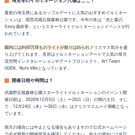
埼玉冬のイルミネーション穴場はここ！
最初の埼玉県にあるカップルデートに人気のおすすめイルミネー
ションは、国営武蔵丘陵森林公園です。今年の冬は「光と森の
Story 最終章」というスターライトイルミネーションイベントが行
われています。
園内には約60万球ものライトが散りばめられ
クリスマス気分を盛
り上げてくれます。見所はイルミネーションアートで人気の草月
流空間インスタレーションやアートプロジェクト、Art Team
ODEN、Nuts Villeとなっています。
開催日程や時間は？
武蔵野丘陵森林公園スターライトイルミネーションのイベント開
催日程は、2020年12月5日（土）〜20日（日）の間の土日、そし
て、12月24日（木）〜30日（水）はクリスマスムード満載となっ
ています。
雨天の場合には中止となる場合もありますので公式ホームページ
で必ず最新の開催状況を確認してください。中止の場合には当日