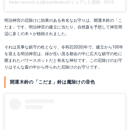
Keiko Izumiさん(@izumikeiko)がシェアした投稿
-
2019年 2月月1日午前9時46分PST
明治神宮の厄除けに効果のある有名なお守りは、開運木鈴の「こ
だま」です。明治神宮の建立に当たり、自然森を予想して神宮周
辺に多くの木々が植樹されました。
それは見事な鎮守の杜となり、令和2(2020)年で、建立から100年
を迎える明治神宮は、緑が生い茂る都会の中に広大な鎮守の杜に
囲まれたパワースポットだと有名な神社です。この厄除けのお守
りはそんな森の中から作られた厄除けのお守りです。
開運木鈴の「こだま」鈴は魔除けの音色