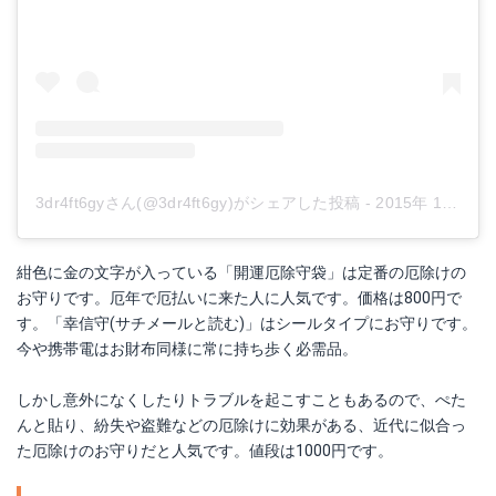
3dr4ft6gyさん(@3dr4ft6gy)がシェアした投稿
-
2015年 1月月2日午前1時00分PST
紺色に金の文字が入っている「開運厄除守袋」は定番の厄除けの
お守りです。厄年で厄払いに来た人に人気です。価格は800円で
す。「幸信守(サチメールと読む)」はシールタイプにお守りです。
今や携帯電はお財布同様に常に持ち歩く必需品。
しかし意外になくしたりトラブルを起こすこともあるので、ぺた
んと貼り、紛失や盗難などの厄除けに効果がある、近代に似合っ
た厄除けのお守りだと人気です。値段は1000円です。