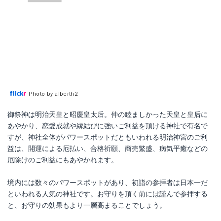
Photo by alberth2
御祭神は明治天皇と昭慶皇太后。仲の睦ましかった天皇と皇后に
あやかり、恋愛成就や縁結びに強いご利益を頂ける神社で有名で
すが、神社全体がパワースポットだともいわれる明治神宮のご利
益は、開運による厄払い、合格祈願、商売繁盛、病気平癒などの
厄除けのご利益にもあやかれます。
境内には数々のパワースポットがあり、初詣の参拝者は日本一だ
といわれる人気の神社です。お守りを頂く前には謹んで参拝する
と、お守りの効果もより一層高まることでしょう。