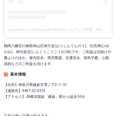
komorebiさん(@komorebi2869)がシェアした投稿
-
2019年 8月月8日午前6時14分PDT
鶴岡八幡宮の御祭神は応神天皇(おうじんてんのう)、比売神(ひめ
がみ)、神功皇后(じんぐうこうごう)の3柱です。ご利益は厄除けや
魔よけのほか、家内安全、商売繁盛、交通安全、病気平癒、心願
成就などのご利益を頂けます。
基本情報
【住所】神奈川県鎌倉市雪ノ下2−1−31
【連絡先】0467-22-0315
【アクセス】JR横須賀線「鎌倉」駅から徒歩10分
広告の後に記事が続きます