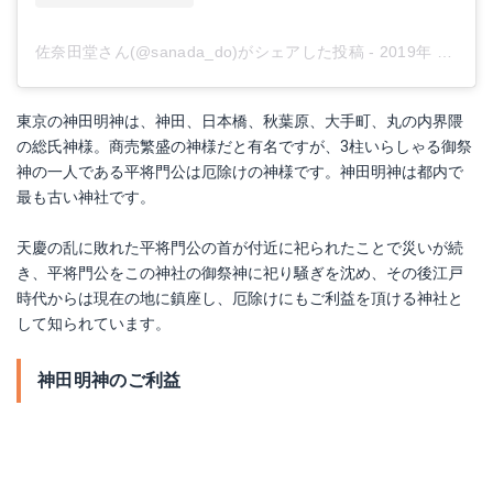
佐奈田堂さん(@sanada_do)がシェアした投稿
-
2019年 8月月7日午後9時12分PDT
東京の神田明神は、神田、日本橋、秋葉原、大手町、丸の内界隈
の総氏神様。商売繁盛の神様だと有名ですが、3柱いらしゃる御祭
神の一人である平将門公は厄除けの神様です。神田明神は都内で
最も古い神社です。
天慶の乱に敗れた平将門公の首が付近に祀られたことで災いが続
き、平将門公をこの神社の御祭神に祀り騒ぎを沈め、その後江戸
時代からは現在の地に鎮座し、厄除けにもご利益を頂ける神社と
して知られています。
神田明神のご利益