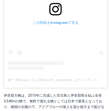
この投稿をInstagramで見る
健一385:beer:さん(@kenichi_watanabe._)がシェアした投稿
-
2
伊良部大橋は、2015年に完成した宮古島と伊良部島を結ぶ全長
3,540mの橋で、無料で渡れる橋としては日本で最長となってお
り、南国の太陽の下、アクアブルーの海上を遥か彼方まで延びる