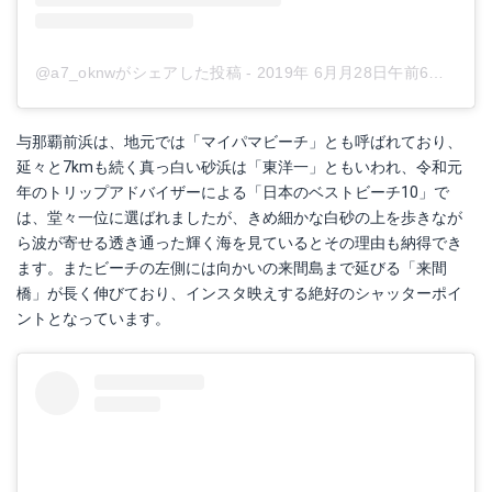
@a7_oknwがシェアした投稿
-
2019年 6月月28日午前6時44分PDT
与那覇前浜は、地元では「マイパマビーチ」とも呼ばれており、
延々と7kmも続く真っ白い砂浜は「東洋一」ともいわれ、令和元
年のトリップアドバイザーによる「日本のベストビーチ10」で
は、堂々一位に選ばれましたが、きめ細かな白砂の上を歩きなが
ら波が寄せる透き通った輝く海を見ているとその理由も納得でき
ます。またビーチの左側には向かいの来間島まで延びる「来間
橋」が長く伸びており、インスタ映えする絶好のシャッターポイ
ントとなっています。