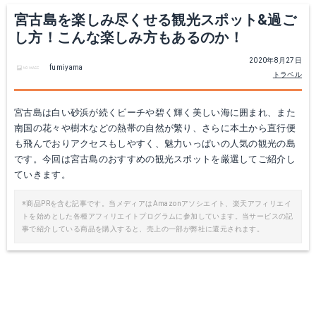
宮古島を楽しみ尽くせる観光スポット&過ご
し方！こんな楽しみ方もあるのか！
2020年8月27日
fumiyama
トラベル
宮古島は白い砂浜が続くビーチや碧く輝く美しい海に囲まれ、また
南国の花々や樹木などの熱帯の自然が繁り、さらに本土から直行便
も飛んでおりアクセスもしやすく、魅力いっぱいの人気の観光の島
です。今回は宮古島のおすすめの観光スポットを厳選してご紹介し
ていきます。
※商品PRを含む記事です。当メディアはAmazonアソシエイト、楽天アフィリエイ
トを始めとした各種アフィリエイトプログラムに参加しています。当サービスの記
事で紹介している商品を購入すると、売上の一部が弊社に還元されます。