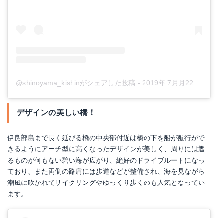
@shinoyama_kishinがシェアした投稿
-
2019年 7月月22日午前7時44分PDT
デザインの美しい橋！
伊良部島まで長く延びる橋の中央部付近は橋の下を船が航行がで
きるようにアーチ型に高くなったデザインが美しく、周りには遮
るものが何もない碧い海が広がり、絶好のドライブルートになっ
ており、また両側の路肩には歩道などが整備され、海を見ながら
潮風に吹かれてサイクリングやゆっくり歩くのも人気となってい
ます。