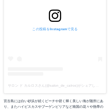
この投稿をInstagramで見る
サロン ド カルロスさん(@salon_de_calros)がシェアした投稿
-
宮古島には白い砂浜が続くビーチや碧く輝く美しい海が随所にあ
り、またハイビスカスやブーゲンビリアなど南国の花々や熱帯の