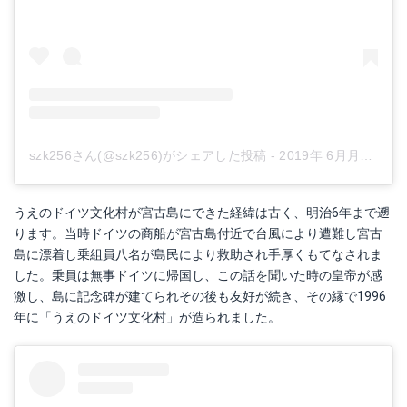
szk256さん(@szk256)がシェアした投稿
-
2019年 6月月20日午後2時50分PDT
うえのドイツ文化村が宮古島にできた経緯は古く、明治6年まで遡
ります。当時ドイツの商船が宮古島付近で台風により遭難し宮古
島に漂着し乗組員八名が島民により救助され手厚くもてなされま
した。乗員は無事ドイツに帰国し、この話を聞いた時の皇帝が感
激し、島に記念碑が建てられその後も友好が続き、その縁で1996
年に「うえのドイツ文化村」が造られました。