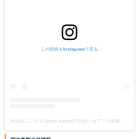
この投稿をInstagramで見る
Nao(ばしこ)さん(@nao.justice3783)がシェアした投稿
-
2019