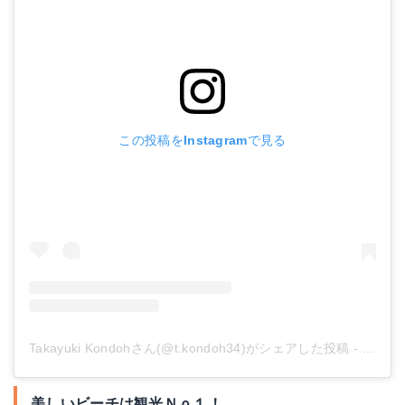
この投稿をInstagramで見る
Takayuki Kondohさん(@t.kondoh34)がシェアした投稿
-
2019
美しいビーチは観光Ｎｏ１！