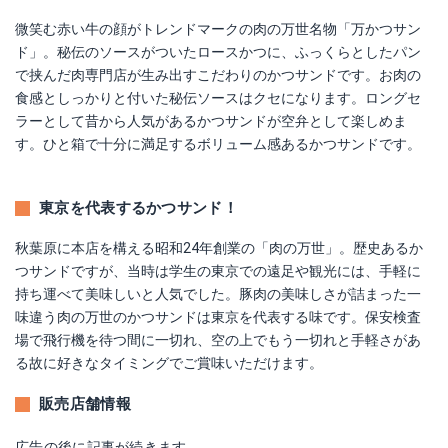
微笑む赤い牛の顔がトレンドマークの肉の万世名物「万かつサン
ド」。秘伝のソースがついたロースかつに、ふっくらとしたパン
で挟んだ肉専門店が生み出すこだわりのかつサンドです。お肉の
食感としっかりと付いた秘伝ソースはクセになります。ロングセ
ラーとして昔から人気があるかつサンドが空弁として楽しめま
す。ひと箱で十分に満足するボリューム感あるかつサンドです。
東京を代表するかつサンド！
秋葉原に本店を構える昭和24年創業の「肉の万世」。歴史あるか
つサンドですが、当時は学生の東京での遠足や観光には、手軽に
持ち運べて美味しいと人気でした。豚肉の美味しさが詰まった一
味違う肉の万世のかつサンドは東京を代表する味です。保安検査
場で飛行機を待つ間に一切れ、空の上でもう一切れと手軽さがあ
る故に好きなタイミングでご賞味いただけます。
販売店舗情報
広告の後に記事が続きます