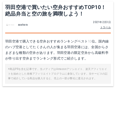
羽田空港で買いたい空弁おすすめTOP10！
絶品弁当と空の旅を満喫しよう！
2021年2月3日
aaahara
トラベル
羽田空港で購入できる空弁おすすめランキングベスト10位。国内線
のハブ空港としてたくさんの人が集まる羽田空港には、全国からさ
まざまな種類の空弁があります。羽田空港の限定空弁から高級料亭
が作り出す空弁までランキング形式でご紹介します。
※商品PRを含む記事です。当メディアはAmazonアソシエイト、楽天アフィリエイ
トを始めとした各種アフィリエイトプログラムに参加しています。当サービスの記
事で紹介している商品を購入すると、売上の一部が弊社に還元されます。