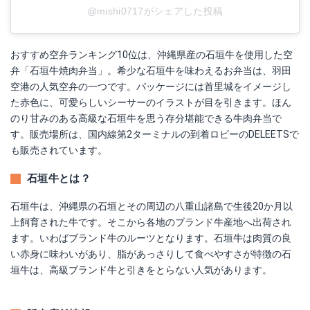
@mishi0717がシェアした投稿
おすすめ空弁ランキング10位は、沖縄県産の石垣牛を使用した空
弁「石垣牛焼肉弁当」。希少な石垣牛を味わえるお弁当は、羽田
空港の人気空弁の一つです。パッケージには首里城をイメージし
た赤色に、可愛らしいシーサーのイラストが目を引きます。ほん
のり甘みのある高級な石垣牛を思う存分堪能できる牛肉弁当で
す。販売場所は、国内線第2ターミナルの到着ロビーのDELEETSで
も販売されています。
石垣牛とは？
石垣牛は、沖縄県の石垣とその周辺の八重山諸島で生後20か月以
上飼育された牛です。そこから各地のブランド牛産地へ出荷され
ます。いわばブランド牛のルーツとなります。石垣牛は肉質の良
い赤身に味わいがあり、脂があっさりして食べやすさが特徴の石
垣牛は、高級ブランド牛と引きをとらない人気があります。