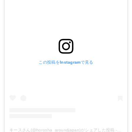
この投稿をInstagramで見る
キースさん(@horosha_aroundjapan)がシェアした投稿
-
2017