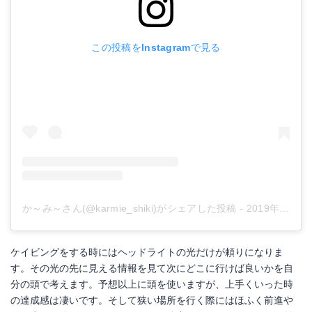
この投稿をInstagramで見る
か～み～さん(@karmie_shiki)がシェアした投稿
-
2019年 6月月11日午後10時23分PDT
ケイビングをする時にはヘッドライトの光だけが頼りになりま
す。その光の先に見える情報を見て次にどこに行けば良いかを自
分の頭で考えます。予想以上に頭を使いますが、上手くいった時
の達成感は凄いです。そして狭い場所を行く際にはほふく前進や