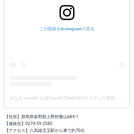
この投稿をInstagramで見る
まなみ manaさん(@mana2.25eden)がシェアした投稿
-
2019
【住所】群馬県多野郡上野村勝山684-1
【連絡先】0274-59-2585
【アクセス】八高線児玉駅から車で約70分