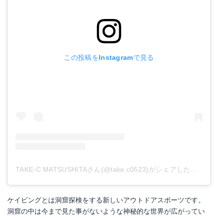
この投稿をInstagramで見る
TAKE-C MATSUSHITAさん(@take.c0523)がシェアした投稿
-
2
ケイビングとは洞窟探検をする新しいアウトドアスポーツです。
洞窟の中は今まで見た事がないような神秘的な世界が広がってい