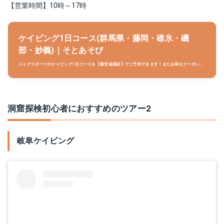
【営業時間】10時～17時
ケイビング1日コース(群馬県・藤岡・碓氷・磯
部・妙義)｜そとあそび
ジャグスポーツのケイビング1日コースを【最安値保証】でご予約できます！またお得なクーポン
や、参加者の感想・口コミ、コース内容・タイムスケジュールなどコースに関する詳細な情報をご案
内しています。
洞窟探検初心者におすすめのツアー2
岐阜ケイビング