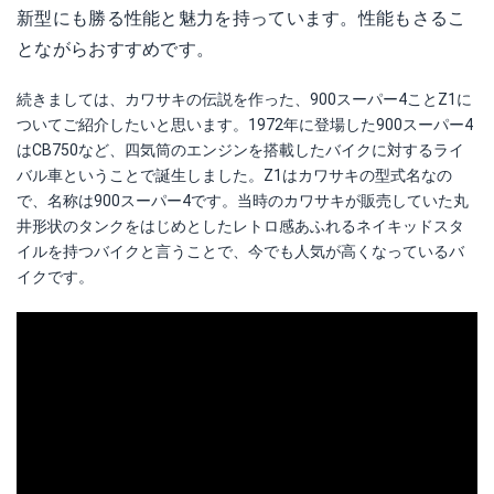
新型にも勝る性能と魅力を持っています。性能もさるこ
とながらおすすめです。
続きましては、カワサキの伝説を作った、900スーパー4ことZ1に
ついてご紹介したいと思います。1972年に登場した900スーパー4
はCB750など、四気筒のエンジンを搭載したバイクに対するライ
バル車ということで誕生しました。Z1はカワサキの型式名なの
で、名称は900スーパー4です。当時のカワサキが販売していた丸
井形状のタンクをはじめとしたレトロ感あふれるネイキッドスタ
イルを持つバイクと言うことで、今でも人気が高くなっているバ
イクです。