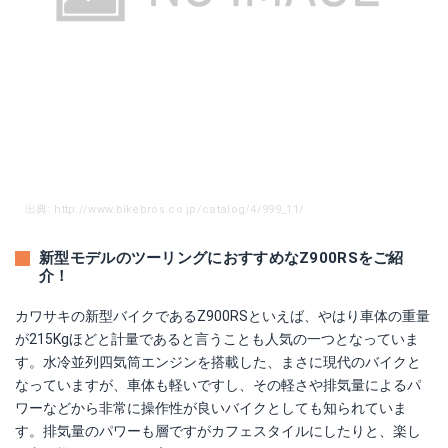
出典: http://www.bikebros.co.jp/catalog/4/999_11/
新型モデルのツーリングにおすすめなZ900RSをご紹
介！
カワサキの新型バイクであるZ900RSといえば、やはり車体の重量
が215Kgほどと計量であると言うことも人気の一つとなっていま
す。水冷並列四気筒エンジンを搭載した、まさに現代のバイクと
なっていますが、車体も軽いですし、その軽さや排気量によるパ
ワーなどから非常に操作性が良いバイクとしても知られていま
す。排気量のパワーも層ですがカフェスタイルにしたりと、楽し