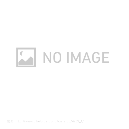
出典: http://www.bikebros.co.jp/catalog/4/62_1/