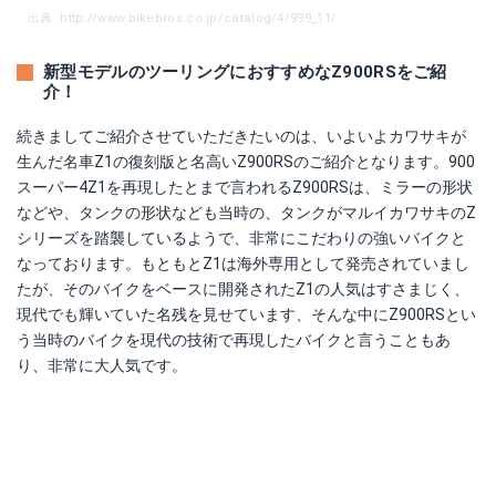
出典: http://www.bikebros.co.jp/catalog/4/999_11/
新型モデルのツーリングにおすすめなZ900RSをご紹
介！
続きましてご紹介させていただきたいのは、いよいよカワサキが
生んだ名車Z1の復刻版と名高いZ900RSのご紹介となります。900
スーパー4Z1を再現したとまで言われるZ900RSは、ミラーの形状
などや、タンクの形状なども当時の、タンクがマルイカワサキのZ
シリーズを踏襲しているようで、非常にこだわりの強いバイクと
なっております。もともとZ1は海外専用として発売されていまし
たが、そのバイクをベースに開発されたZ1の人気はすさまじく、
現代でも輝いていた名残を見せています、そんな中にZ900RSとい
う当時のバイクを現代の技術で再現したバイクと言うこともあ
り、非常に大人気です。