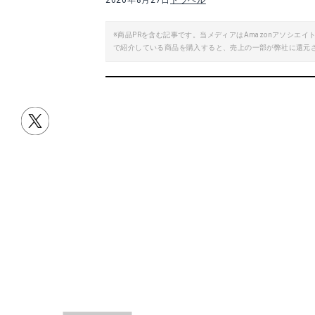
2020年8月27日
トラベル
※商品PRを含む記事です。当メディアはAmazonアソシ
で紹介している商品を購入すると、売上の一部が弊社に還元
目次