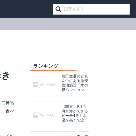
ランキング
歩き
成田空港のど真
ん中にある激安
宿泊施設「木の
根ペンション」
とは一体！？
して神宮
【関東】9月も
み、食べ
海水浴ができる
ビーチ4選！水
温が高くて泳ぎ
やすいけどクラ
ゲに注意！