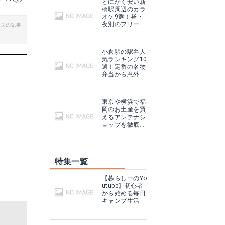
ー・ベル
とにかく安い新
橋駅周辺のカラ
オケ9選！昼・
夜別のフリータ
ビスの記事
イム料金も一挙
まとめ！
小倉駅の駅弁人
気ランキング10
選！定番の名物
弁当から意外と
知らない弁当ま
でご紹介！
東京や横浜で福
岡のお土産を買
えるアンテナシ
ョップを徹底調
査！何処で買え
る？
特集一覧
【暮らしーのYo
utube】初心者
から始める毎日
キャンプ生活