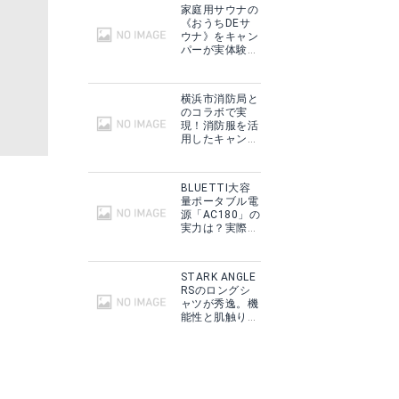
家庭用サウナの
《おうちDEサ
ウナ》をキャン
パーが実体験！
テントサウナと
どこが違う？
横浜市消防局と
のコラボで実
現！消防服を活
用したキャンプ
ギアをMakuake
で予約販売開
始！
BLUETTI大容
量ポータブル電
源「AC180」の
実力は？実際に
フィールドで使
用した感想をご
紹介！
STARK ANGLE
RSのロングシ
ャツが秀逸。機
能性と肌触りに
思わずうっと
り！