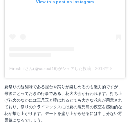
View this post on Instagram
Firosh!i!さん(@uczoot16)がシェアした投稿
-
2018年 8月月4日午後7時39分PDT
夏祭りの醍醐味である屋台や踊りが楽しめるのも魅力的ですが、
最後にとっておきの行事である、花火大会が行われます。打ち上
げ花火のなかには三尺玉と呼ばれるとても大きな花火が用意され
ており、祭りのクライマックスには夏の鹿児島の夜空を感動的な
花が撃ち上がります。デートを盛り上がらせるには申し分ない雰
囲気になるでしょう。