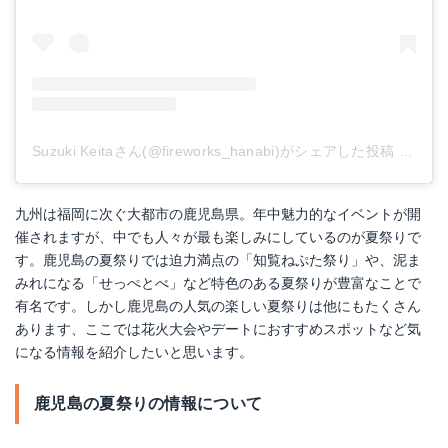
Suzuki Keitaさん(@fireworks_hanabi)がシェアした投稿
-
201
九州は福岡に次ぐ大都市の鹿児島県。年中魅力的なイベントが開
催されますが、中でも人々が最も楽しみにしているのが夏祭りで
す。鹿児島の夏祭りでは迫力満点の「知覧ねぷた祭り」や、泥ま
みれになる「せっぺとべ」など特色のある夏祭りが豊富なことで
有名です。しかし鹿児島の人気の楽しい夏祭りは他にもたくさん
あります、ここでは花火大会やデートにおすすめスポットなど気
になる情報を紹介したいと思います。
鹿児島の夏祭りの情報について