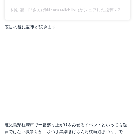
木原 聖一郎さん(@kiharaseiichilou)がシェアした投稿
-
2016年 8月月6日午後5時39分PDT
広告の後に記事が続きます
鹿児島県枕崎市で一番盛り上がりをみせるイベントといっても過
言ではない夏祭りが「さつま黒潮きばらん海枕崎港まつり」で