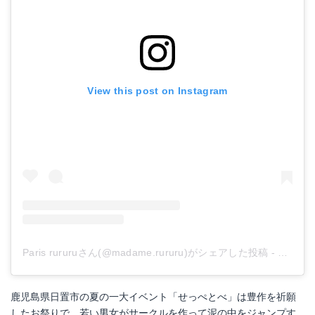
View this post on Instagram
Paris rururuさん(@madame.rururu)がシェアした投稿
-
2018
鹿児島県日置市の夏の一大イベント「せっぺとべ」は豊作を祈願
したお祭りで、若い男女がサークルを作って泥の中をジャンプす