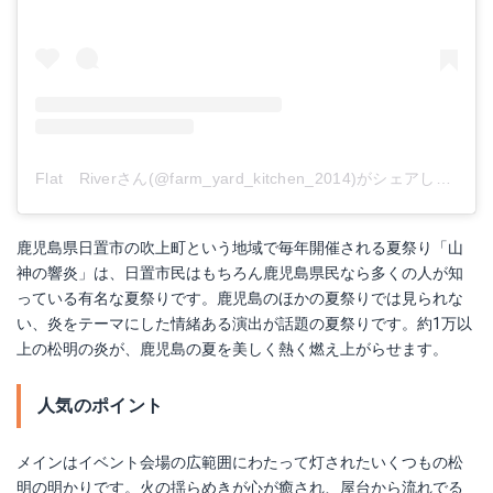
Flat Riverさん(@farm_yard_kitchen_2014)がシェアした投稿
鹿児島県日置市の吹上町という地域で毎年開催される夏祭り「山
神の響炎」は、日置市民はもちろん鹿児島県民なら多くの人が知
っている有名な夏祭りです。鹿児島のほかの夏祭りでは見られな
い、炎をテーマにした情緒ある演出が話題の夏祭りです。約1万以
上の松明の炎が、鹿児島の夏を美しく熱く燃え上がらせます。
人気のポイント
メインはイベント会場の広範囲にわたって灯されたいくつもの松
明の明かりです。火の揺らめきが心が癒され、屋台から流れでる