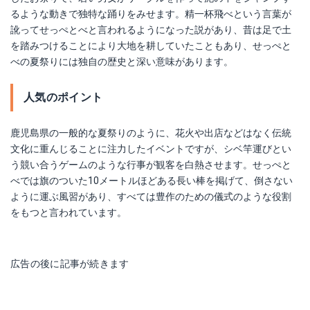
るような動きで独特な踊りをみせます。精一杯飛べという言葉が
訛ってせっぺとべと言われるようになった説があり、昔は足で土
を踏みつけることにより大地を耕していたこともあり、せっぺと
べの夏祭りには独自の歴史と深い意味があります。
人気のポイント
鹿児島県の一般的な夏祭りのように、花火や出店などはなく伝統
文化に重んじることに注力したイベントですが、シベ竿運びとい
う競い合うゲームのような行事が観客を白熱させます。せっぺと
べでは旗のついた10メートルほどある長い棒を掲げて、倒さない
ように運ぶ風習があり、すべては豊作のための儀式のような役割
をもつと言われています。
広告の後に記事が続きます