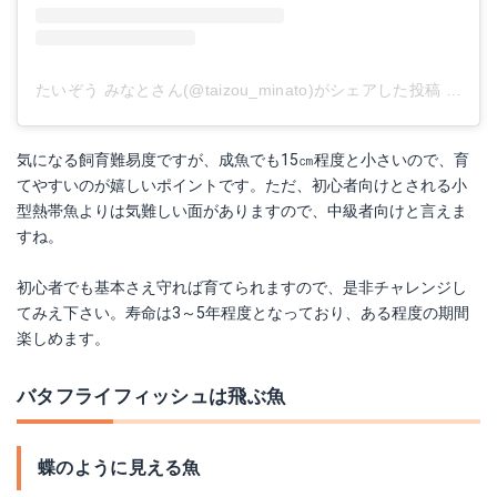
たいぞう みなとさん(@taizou_minato)がシェアした投稿
-
201
気になる飼育難易度ですが、成魚でも15㎝程度と小さいので、育
てやすいのが嬉しいポイントです。ただ、初心者向けとされる小
型熱帯魚よりは気難しい面がありますので、中級者向けと言えま
すね。
初心者でも基本さえ守れば育てられますので、是非チャレンジし
てみえ下さい。寿命は3～5年程度となっており、ある程度の期間
楽しめます。
バタフライフィッシュは飛ぶ魚
蝶のように見える魚