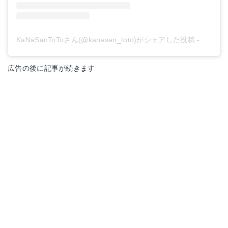
KaNaSanToToさん(@kanasan_toto)がシェアした投稿
-
2019
広告の後に記事が続きます