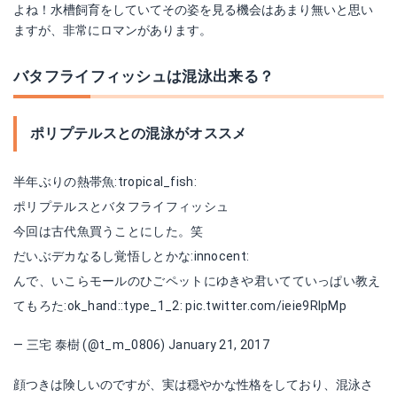
よね！水槽飼育をしていてその姿を見る機会はあまり無いと思い
ますが、非常にロマンがあります。
バタフライフィッシュは混泳出来る？
ポリプテルスとの混泳がオススメ
半年ぶりの熱帯魚:tropical_fish:
ポリプテルスとバタフライフィッシュ
今回は古代魚買うことにした。笑
だいぶデカなるし覚悟しとかな:innocent:
んで、いこらモールのひごペットにゆきや君いてていっぱい教え
てもろた:ok_hand::type_1_2:
pic.twitter.com/ieie9RIpMp
— 三宅 泰樹 (@t_m_0806)
January 21, 2017
顔つきは険しいのですが、実は穏やかな性格をしており、混泳さ