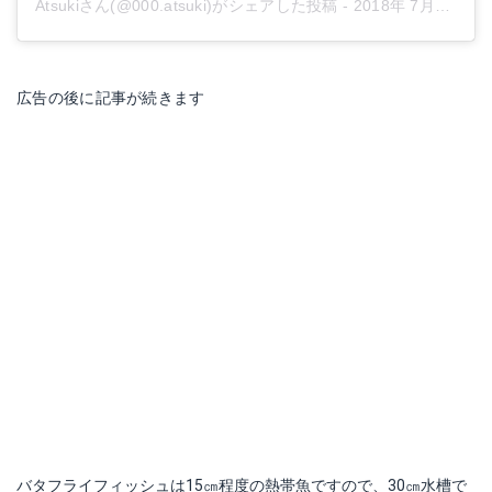
Atsukiさん(@000.atsuki)がシェアした投稿
-
2018年 7月月20日午前3時20分PDT
広告の後に記事が続きます
バタフライフィッシュは15㎝程度の熱帯魚ですので、30㎝水槽で