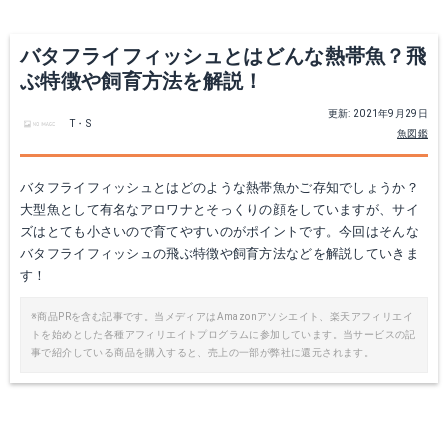
Yahoo!ショッピングで見る
Yahoo!ショッピングで見る
バタフライフィッシュとはどんな熱帯魚？飛
ぶ特徴や飼育方法を解説！
更新: 2021年9月29日
T・S
魚図鑑
バタフライフィッシュとはどのような熱帯魚かご存知でしょうか？
大型魚として有名なアロワナとそっくりの顔をしていますが、サイ
ズはとても小さいので育てやすいのがポイントです。今回はそんな
バタフライフィッシュの飛ぶ特徴や飼育方法などを解説していきま
ジェックス 水槽 MR450BKST
ジェックス セーフカバー ヒートナビ SH220
す！
Amazonで詳細を見る
Amazonで詳細を見る
※商品PRを含む記事です。当メディアはAmazonアソシエイト、楽天アフィリエイ
トを始めとした各種アフィリエイトプログラムに参加しています。当サービスの記
事で紹介している商品を購入すると、売上の一部が弊社に還元されます。
Yahoo!ショッピングで見る
Yahoo!ショッピングで見る