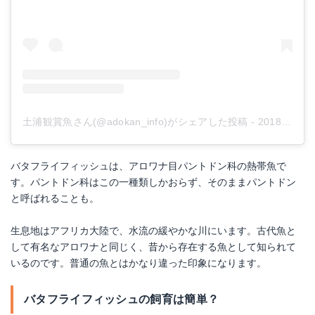
土浦観賞魚さん(@adokan_info)がシェアした投稿
-
2018年12月月28日午前1時19分PST
バタフライフィッシュは、アロワナ目パントドン科の熱帯魚で
す。パントドン科はこの一種類しかおらず、そのままパントドン
と呼ばれることも。
生息地はアフリカ大陸で、水流の緩やかな川にいます。古代魚と
して有名なアロワナと同じく、昔から存在する魚として知られて
いるのです。普通の魚とはかなり違った印象になります。
バタフライフィッシュの飼育は簡単？