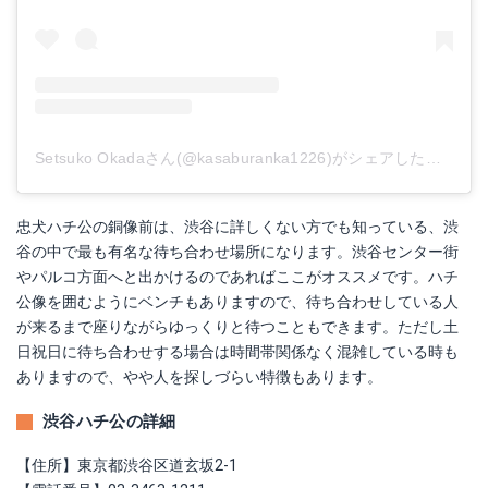
Setsuko Okadaさん(@kasaburanka1226)がシェアした投稿
-
2
忠犬ハチ公の銅像前は、渋谷に詳しくない方でも知っている、渋
谷の中で最も有名な待ち合わせ場所になります。渋谷センター街
やパルコ方面へと出かけるのであればここがオススメです。ハチ
公像を囲むようにベンチもありますので、待ち合わせしている人
が来るまで座りながらゆっくりと待つこともできます。ただし土
日祝日に待ち合わせする場合は時間帯関係なく混雑している時も
ありますので、やや人を探しづらい特徴もあります。
渋谷ハチ公の詳細
【住所】東京都渋谷区道玄坂2-1