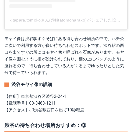
kitapara.tomokoさん(@kitatomoharako)がシェアした投稿
-
20
モヤイ像は渋谷駅すぐそばにある待ち合わせ場所の中で、ハチ公
に次いで利用する方が多い待ち合わせスポットです。渋谷駅の西
口を出てすぐの所にはモヤイ像と呼ばれる石像があります。モヤ
イ像を囲むように柵が設けられており、柵の上にベンチのように
座れるので、待ち合わせしている人がくるまでゆったりとした気
分で待っていられます。
渋谷モヤイ像の詳細
【住所】東京都渋谷区渋谷2-24-1
【電話番号】03-3463-1211
【アクセス】JR渋谷駅西口を出て10秒程度
渋谷の待ち合わせ場所おすすめ：③