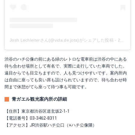
Josh Lechleiterさん(@vida.de.jota)がシェアした投稿
-
2019年 3月月8日午後3時27分PST
渋谷のハチ公像の前にある緑のレトロな電車前は渋谷の中にある
待ち合わせ場所として有名で、実際に走行していた車両でした。
遠目からでも目立ちますので、人も見つけやすいです。案内所内
は自由に座っても良い席も設けられていますので、待ち合わせ時
間まで休憩がてら座って待つ事も可能です。
青ガエル観光案内所の詳細
【住所】東京都渋谷区道玄坂2-1-1
【電話番号】03-3462-8311
【アクセス】JR渋谷駅ハチ公口（※ハチ公像隣）