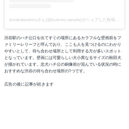
tanakatsutomuさん(@tsutomu.tanaka)がシェアした投稿
-
201
渋谷駅のハチ公口を出てすぐの場所にあるカラフルな壁画前をフ
ァミリーレリーフと呼んでおり、ここも人を見つけるのにわかり
やすいとして、待ち合わせ場所として利用する方が多いスポット
となっています。壁画には可愛らしい大小異なるサイズの秋田犬
が描かれています。忠犬ハチ公の銅像前が混んでいる状況の時に
おすすめな渋谷の待ち合わせ場所の1つです。
広告の後に記事が続きます