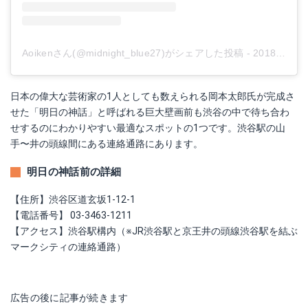
Aoikenさん(@midnight_blue27)がシェアした投稿
-
2018年11月月15日午前3時10分PST
日本の偉大な芸術家の1人としても数えられる岡本太郎氏が完成さ
せた「明日の神話」と呼ばれる巨大壁画前も渋谷の中で待ち合わ
せするのにわかりやすい最適なスポットの1つです。渋谷駅の山
手〜井の頭線間にある連絡通路にあります。
明日の神話前の詳細
【住所】渋谷区道玄坂1-12-1
【電話番号】 03-3463-1211
【アクセス】渋谷駅構内（※JR渋谷駅と京王井の頭線渋谷駅を結ぶ
マークシティの連絡通路）
広告の後に記事が続きます