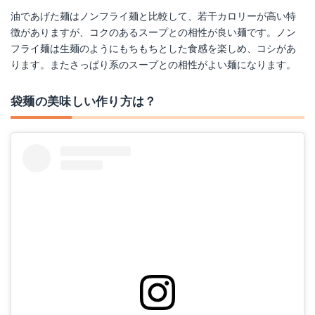
油であげた麺はノンフライ麺と比較して、若干カロリーが高い特
徴がありますが、コクのあるスープとの相性が良い麺です。ノン
フライ麺は生麺のようにもちもちとした食感を楽しめ、コシがあ
ります。またさっぱり系のスープとの相性がよい麺になります。
袋麺の美味しい作り方は？
●マルちゃん5食袋 昔ながらの中華そば■c6t3#600-8G
Amazonで詳細を見る
楽天で詳細を見る