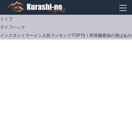
トップ
ライフハック
インスタントラーメン人気ランキングTOP15！即席麺最強の座はあ
お中元 ギフト 東洋水産 マルちゃんの屋台十八番 なま味 みそ 30食セット!
Amazonで詳細を見る
楽天で詳細を見る