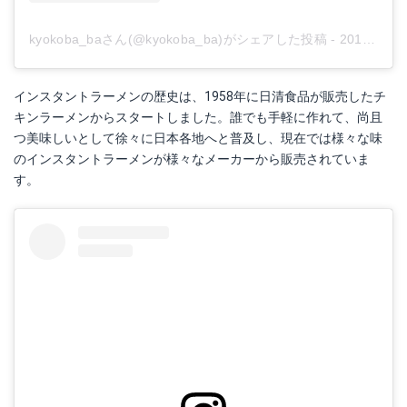
明星食品 チャルメラ しょうゆラーメン 97g×5
kyokoba_baさん(@kyokoba_ba)がシェアした投稿
-
2019年 3月月14日午後4時12分PDT
Amazonで詳細を見る
インスタントラーメンの歴史は、1958年に日清食品が販売したチ
楽天で詳細を見る
キンラーメンからスタートしました。誰でも手軽に作れて、尚且
つ美味しいとして徐々に日本各地へと普及し、現在では様々な味
のインスタントラーメンが様々なメーカーから販売されていま
す。