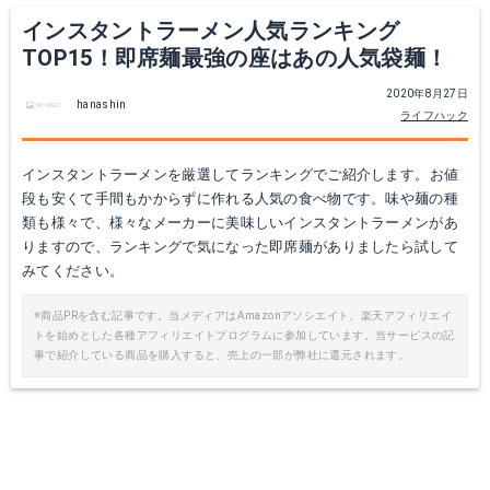
インスタントラーメン人気ランキング
TOP15！即席麺最強の座はあの人気袋麺！
2020年8月27日
hanashin
ライフハック
【送料込】藤原製麺 札幌円山動物園ラーメン 塩 102g×20個セット ( 4976651082428 )
Amazonで詳細を見る
インスタントラーメンを厳選してランキングでご紹介します。お値
段も安くて手間もかからずに作れる人気の食べ物です。味や麺の種
類も様々で、様々なメーカーに美味しいインスタントラーメンがあ
楽天で詳細を見る
りますので、ランキングで気になった即席麺がありましたら試して
みてください。
※商品PRを含む記事です。当メディアはAmazonアソシエイト、楽天アフィリエイ
トを始めとした各種アフィリエイトプログラムに参加しています。当サービスの記
事で紹介している商品を購入すると、売上の一部が弊社に還元されます。