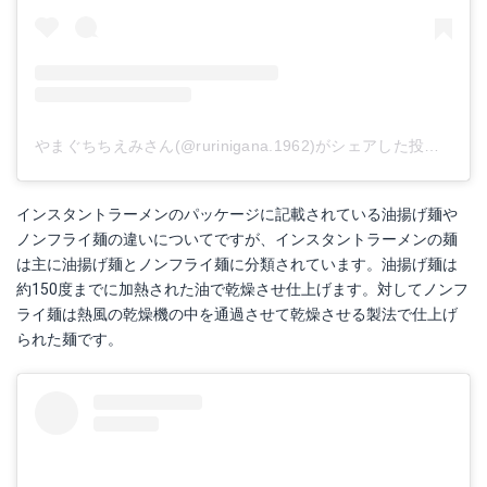
やまぐちちえみさん(@rurinigana.1962)がシェアした投稿
-
20
エースコック ワンタン麺 5食
インスタントラーメンのパッケージに記載されている油揚げ麺や
Amazonで詳細を見る
ノンフライ麺の違いについてですが、インスタントラーメンの麺
は主に油揚げ麺とノンフライ麺に分類されています。油揚げ麺は
楽天で詳細を見る
約150度までに加熱された油で乾燥させ仕上げます。対してノンフ
ライ麺は熱風の乾燥機の中を通過させて乾燥させる製法で仕上げ
られた麺です。
日清食品/日清ラ王 味噌 5食パック
Amazonで詳細を見る