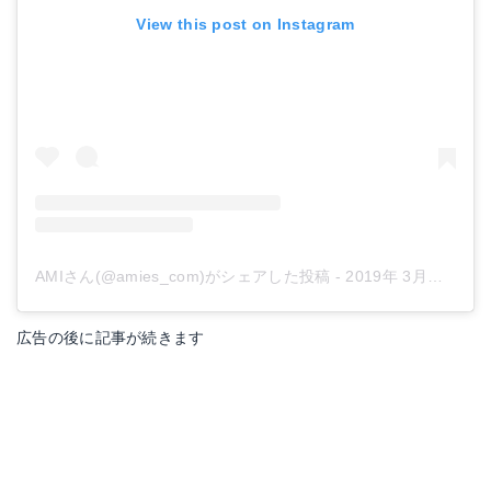
View this post on Instagram
サッポロ一番みそラーメン 5食パック
Amazonで詳細を見る
AMIさん(@amies_com)がシェアした投稿
-
2019年 3月月11日午前5時09分PDT
日清 チキンラーメン 1箱（5食入×6）
楽天で詳細を見る
Amazonで詳細を見る
広告の後に記事が続きます
楽天で詳細を見る