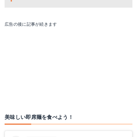
広告の後に記事が続きます
日清食品 出前一丁 しょうゆ味 5P
美味しい即席麺を食べよう！
Amazonで詳細を見る