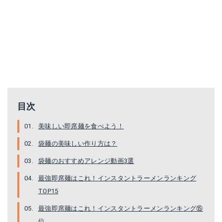
農心 辛ラーメン 40個（1Box）◆ 40袋入り 辛い 韓国 ラーメン 輸入 韓国料理 韓国ラーメン 激辛 【韓国食品】
Amazonで詳細を見る
楽天で詳細を見る
目次
マルタイ 本場の味 九州長崎ちゃんぽん麺 5食入パック 84g×5食×6個入
美味しい即席麺を食べよう！
Amazonで詳細を見る
袋麺の美味しい作り方は？
袋麺のおすすめアレンジ動画3選
楽天で詳細を見る
最強即席麺はこれ！インスタントラーメンランキング
TOP15
最強即席麺はこれ！インスタントラーメンランキング⑮
位