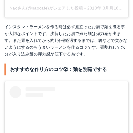
Naoさん(@naocafe)がシェアした投稿
-
2019年 3月月18日午前2時04分PDT
インスタントラーメンを作る時は必ず煮立ったお湯で麺を煮る事
が大切なポイントです。沸騰したお湯で煮た麺は弾力感が出ま
す。また麺を入れてから約1分程経過するまでは、箸などで突かな
いようにするのもうまいラーメンを作るコツです。麺割れして水
分が入り込み麺の弾力感が低下する為です。
おすすめな作り方のコツ②：麺を別茹でする