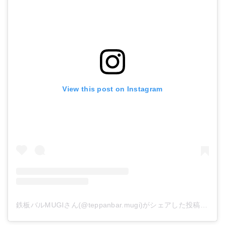
楽天で詳細を見る
View this post on Instagram
日清のラーメン屋さん 札幌みそ味(5食入)
楽天で詳細を見る
鉄板バルMUGIさん(@teppanbar.mugi)がシェアした投稿
-
201