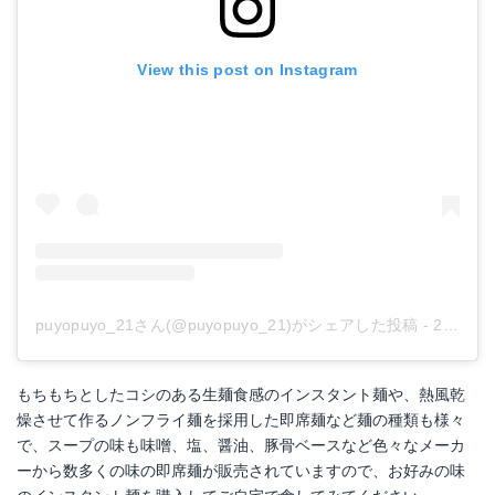
View this post on Instagram
日清 ラ王袋麺 柚子しお 5食パック
Amazonで詳細を見る
楽天で詳細を見る
puyopuyo_21さん(@puyopuyo_21)がシェアした投稿
-
2019年 1月月6日午後5時58分PST
もちもちとしたコシのある生麺食感のインスタント麺や、熱風乾
燥させて作るノンフライ麺を採用した即席麺など麺の種類も様々
で、スープの味も味噌、塩、醤油、豚骨ベースなど色々なメーカ
ーから数多くの味の即席麺が販売されていますので、お好みの味