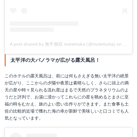
A post shared by 無手無冠 mutemuka (@mutemuka)
on
Jan 6,
太平洋の大パノラマが広がる露天風呂！
このホテルの露天風呂は、前には何もさえぎる無い太平洋の絶景
が広がり、ここからの夕陽や夜景は素晴らしく、さらに頭上の満
天の星や時々見られる流れ星はまるで天然のプラネタリウムのよ
うだと評判で、お湯に浸かってこれらにの星を眺めるとまさに至
福の時をむかえ、旅のよい思い出作りができます。また食事も土
佐の比較的近場で獲れた海の幸が新鮮で美味しいと口コミでも人
気となっています。