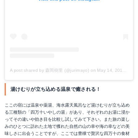
A post shared by 森岡樹里 (@jurimayo)
on
May 14, 2017 at 6:44am PDT
湯けむりが立ち込める温泉で癒される！
ここの宿には温泉や薬湯、海水露天風呂など湯けむりが立ち込め
る三種類の「四万十いやしの湯」があり、それぞれのお湯に浸か
ってその違いや効き目を比較し試してみて下さい。また旅の楽し
みのひとつに訪れた土地で獲れた自然の山の幸や海の幸などの美
味しさに出会うことですが、ここでは豊穣で贅沢な四万十の食材