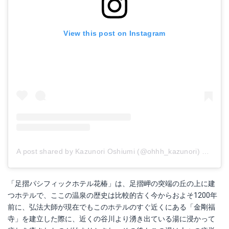
View this post on Instagram
A post shared by Kazunori Oshiumi (@ohhh_kazunori)
on
Aug 
「足摺パシフィックホテル花椿」は、足摺岬の突端の丘の上に建
つホテルで、ここの温泉の歴史は比較的古く今からおよそ1200年
前に、弘法大師が現在でもこのホテルのすぐ近くにある「金剛福
寺」を建立した際に、近くの谷川より湧き出ている湯に浸かって