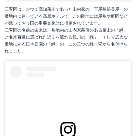
三翠園は、かつて高知藩主であった山内家の「下屋敷跡長屋」の
敷地内に建っている高層ホテルで、この跡地には屋敷や庭園など
が残っており国の重要文化財に指定されています。
三翠園の名前の由来は、敷地内の山内家墓所のある筆山の「緑」
と名水百選に選ばれた近くを流れる鏡川の「緑」、そして広大な
敷地にある日本庭園の「緑」の、この三つの緑＝翠から名付けら
れました。