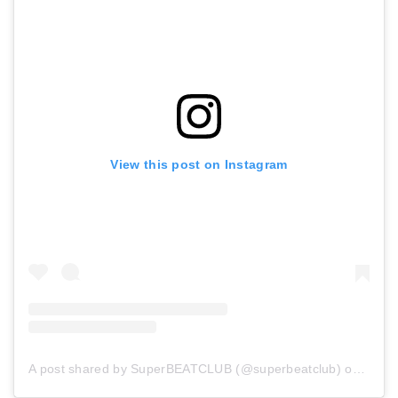
View this post on Instagram
A post shared by SuperBEATCLUB (@superbeatclub)
on
Apr 2