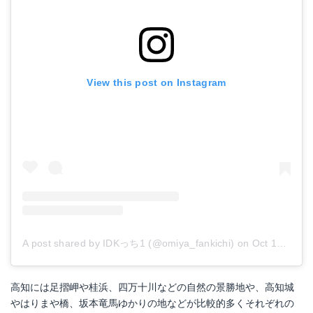
View this post on Instagram
A post shared by IDKっち1 (@omiya_fankichi)
on
Oct 10, 2018 at 9:11pm PDT
高知には足摺岬や桂浜、四万十川などの自然の景勝地や、高知城
やはりまや橋、坂本竜馬ゆかりの地などが比較的多くそれぞれの