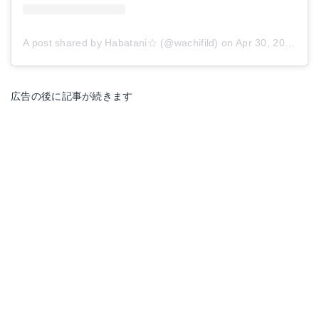
A post shared by Habatani☆ (@wachifild)
on
Apr 30, 2017 at 1:27am PDT
広告の後に記事が続きます