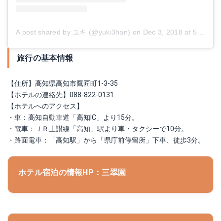
A post shared by ユキ (@yuki3han)
on
Dec 3, 2018 at 5:29am PST
旅行の基本情報
【住所】高知県高知市鷹匠町1-3-35
【ホテルの連絡先】088-822-0131
【ホテルへのアクセス】
・車：高知自動車道「高知IC」より15分。
・電車：ＪＲ土讃線「高知」駅より車・タクシーで10分。
・路面電車：「高知駅」から「県庁前停留所」下車、徒歩3分。
ホテル宿泊の情報HP：三翠園