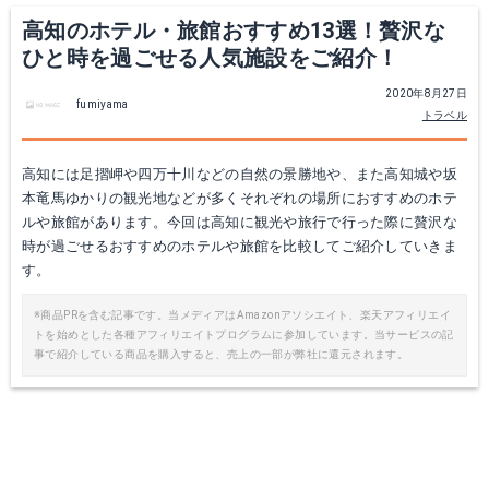
高知のホテル・旅館おすすめ13選！贅沢な
ひと時を過ごせる人気施設をご紹介！
2020年8月27日
fumiyama
トラベル
高知には足摺岬や四万十川などの自然の景勝地や、また高知城や坂
本竜馬ゆかりの観光地などが多くそれぞれの場所におすすめのホテ
ルや旅館があります。今回は高知に観光や旅行で行った際に贅沢な
時が過ごせるおすすめのホテルや旅館を比較してご紹介していきま
す。
※商品PRを含む記事です。当メディアはAmazonアソシエイト、楽天アフィリエイ
トを始めとした各種アフィリエイトプログラムに参加しています。当サービスの記
事で紹介している商品を購入すると、売上の一部が弊社に還元されます。