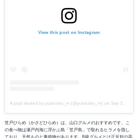
View this post on Instagram
A post shared by yukinoko_m (@yukinoko_m)
on
Sep 25, 2018 at 12:28am PDT
笠戸ひらめ（かさどひらめ）は、山口グルメのおすすめです。こ
の食べ物は瀬戸内海に浮かぶ島「笠戸島」で取れるヒラメを指し
ており、天然ものと養殖物があります。B級グルメとは正反対の高