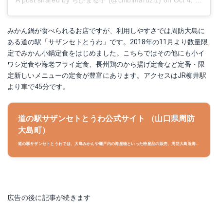
A post shared by ちびまる子 (@chibimaruzi1)
on
Oct 4, 2018 at 6:21am PDT
みかん鍋が食べられるお店ですが、利用しやすさでは周防大島に
ある道の駅「サザンセトとうわ」です。2018年の11月より数量限
定でみかん小鍋定食をはじめました。こちらではその他にも小イ
ワシ定食や海老フライ定食、長州鶏のから揚げ定食など定番・限
定新しいメニューの定食が豊富にあります。アクセスはJR柳井駅
より車で45分です。
道の駅サザンセトとうわ公式サイト （山口県周防
大島町）
道の駅サザンセトとうわでは、大島みかんや瀬戸内の海産物といった特産品の販売、周防大島近海で
獲れた地魚によるお食事のご提供、周防大島のご案内を承るインフォメーションなど、島のポータル
施設として皆様のお越しをお待ち申し上げております。
広告の後に記事が続きます