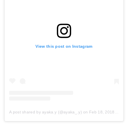
View this post on Instagram
A post shared by ayaka.y (@ayaka_.y)
on
Feb 18, 2018 at 6:20am PST