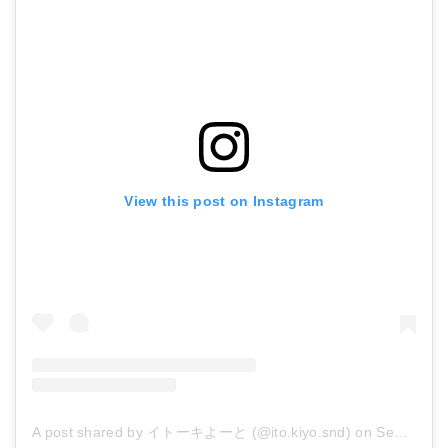
View this post on Instagram
A post shared by イトーキよーと (@ito.kiyo.snd)
on
Sep 20, 2018 at 5:18pm PDT