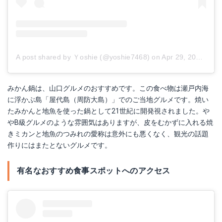
A post shared by Ｙoshie (@yoshie7468)
on
Apr 29, 2018 at 7:59am PDT
みかん鍋は、山口グルメのおすすめです。この食べ物は瀬戸内海
に浮かぶ島「屋代島（周防大島）」でのご当地グルメです。焼い
たみかんと地魚を使った鍋として21世紀に開発視されました。や
やB級グルメのような雰囲気はありますが、皮をむかずに入れる焼
きミカンと地魚のつみれの愛称は意外にも悪くなく、観光の話題
作りにはまたとないグルメです。
有名なおすすめ食事スポットへのアクセス