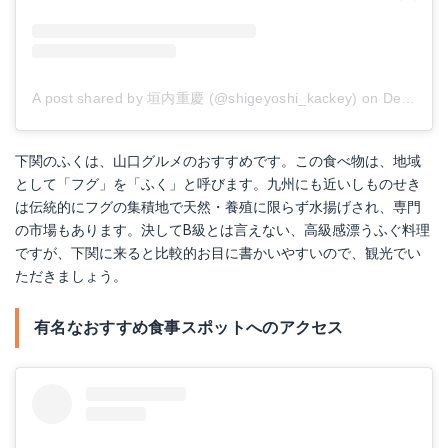
A post shared by 垣内重慶 (@shigeyoshi_kackey)
on
Dec 1, 2017 at 12:42am PST
下関のふくは、山口グルメのおすすめです。この食べ物は、地域
として「フグ」を「ふく」と呼びます。九州にも近いしものせき
は伝統的にフグの集積地で天然・養殖に限らず水揚げされ、専門
の市場もあります。決してB級とは言えない、高級感漂うふぐ料理
ですが、下関に来ると比較的お目に書かいやすいので、観光でい
ただきましょう。
有名なおすすめ食事スポットへのアクセス