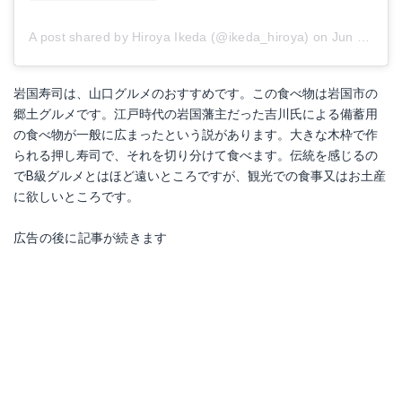
A post shared by Hiroya Ikeda (@ikeda_hiroya)
on
Jun 17, 2018 at 10:48pm PDT
岩国寿司は、山口グルメのおすすめです。この食べ物は岩国市の
郷土グルメです。江戸時代の岩国藩主だった吉川氏による備蓄用
の食べ物が一般に広まったという説があります。大きな木枠で作
られる押し寿司で、それを切り分けて食べます。伝統を感じるの
でB級グルメとはほど遠いところですが、観光での食事又はお土産
に欲しいところです。
広告の後に記事が続きます