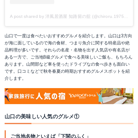
A post shared by 洋風居酒屋 知路留の舘 (@chiroru.1975)
on
De
山口で一度は食べたいおすすめグルメを紹介します。山口は3方向
が海に面しているので海の食材、つまり魚介に関する特産品や絶
品料理が多いです。それらの名産・名物を出す人気店や有名店が
ある一方で、ご当地B級グルメで食べる美味しいご飯も、もちろん
あります。山間部など車を使ったドライブなの食べ歩きも面白い
です。口コミなどで秋冬春夏の時期おすすめグルメスポットを紹
介します。
山口の美味しい人気のグルメ①
ご当地名物といえば「下関のふく」