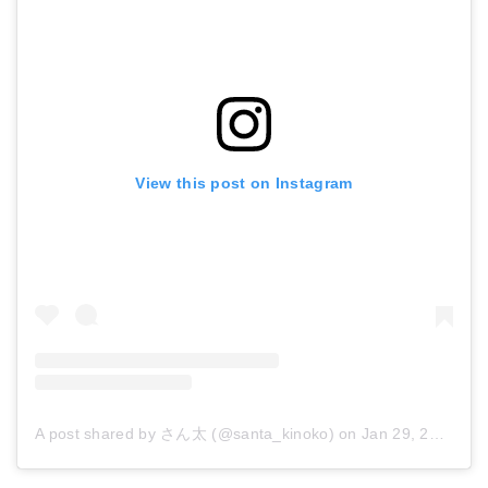
View this post on Instagram
A post shared by さん太 (@santa_kinoko)
on
Jan 29, 2018 at 1:32am PST