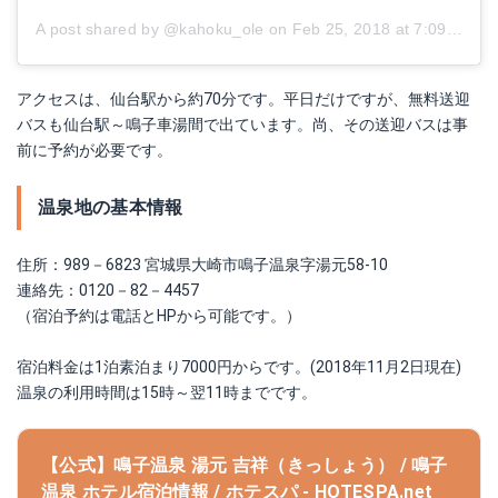
A post shared by @kahoku_ole
on
Feb 25, 2018 at 7:09pm PST
アクセスは、仙台駅から約70分です。平日だけですが、無料送迎
バスも仙台駅～鳴子車湯間で出ています。尚、その送迎バスは事
前に予約が必要です。
温泉地の基本情報
住所：989－6823 宮城県大崎市鳴子温泉字湯元58-10
連絡先：0120－82－4457
（宿泊予約は電話とHPから可能です。）
宿泊料金は1泊素泊まり7000円からです。(2018年11月2日現在)
温泉の利用時間は15時～翌11時までです。
【公式】鳴子温泉 湯元 吉祥（きっしょう） / 鳴子
温泉 ホテル宿泊情報 / ホテスパ - HOTESPA.net