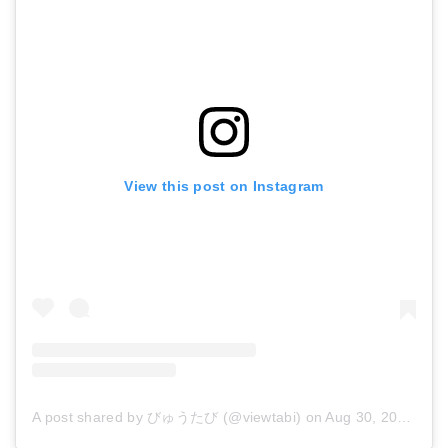
View this post on Instagram
A post shared by びゅうたび (@viewtabi)
on
Aug 30, 2018 at 2:16am PDT