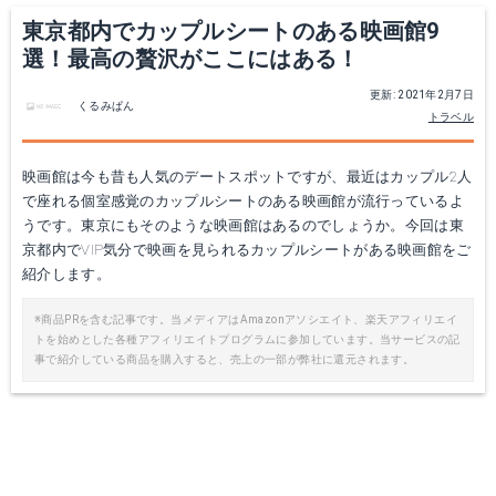
東京都内でカップルシートのある映画館9
選！最高の贅沢がここにはある！
更新: 2021年2月7日
くるみぱん
トラベル
映画館は今も昔も人気のデートスポットですが、最近はカップル2人
で座れる個室感覚のカップルシートのある映画館が流行っているよ
うです。東京にもそのような映画館はあるのでしょうか。今回は東
京都内でVIP気分で映画を見られるカップルシートがある映画館をご
紹介します。
※商品PRを含む記事です。当メディアはAmazonアソシエイト、楽天アフィリエイ
トを始めとした各種アフィリエイトプログラムに参加しています。当サービスの記
事で紹介している商品を購入すると、売上の一部が弊社に還元されます。