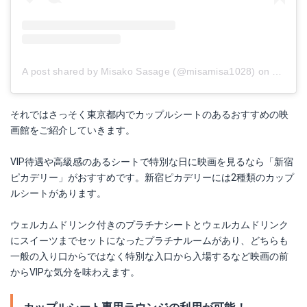
A post shared by Misako Sasage (@misamisa1028)
on
Aug 7,
それではさっそく東京都内でカップルシートのあるおすすめの映
画館をご紹介していきます。
VIP待遇や高級感のあるシートで特別な日に映画を見るなら「新宿
ピカデリー」がおすすめです。新宿ピカデリーには2種類のカップ
ルシートがあります。
ウェルカムドリンク付きのプラチナシートとウェルカムドリンク
にスイーツまでセットになったプラチナルームがあり、どちらも
一般の入り口からではなく特別な入口から入場するなど映画の前
からVIPな気分を味わえます。