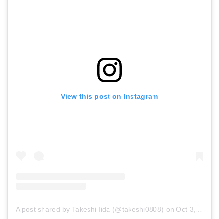
View this post on Instagram
A post shared by Takeshi Iida (@takeshi0808)
on
Oct 3, 2018 at 8:55pm PDT