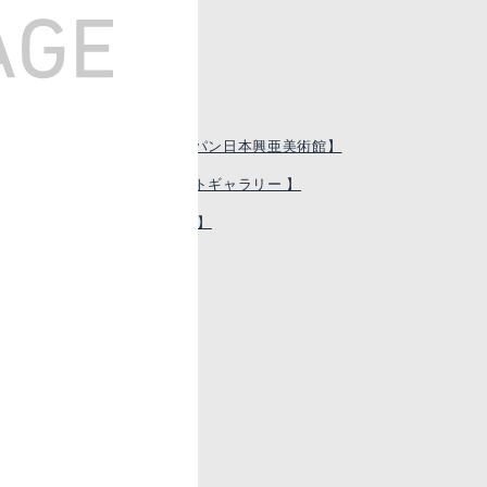
博物館をご紹介
1/11【東郷青児記念損保ジャパン日本興亜美術館】
/11【東京オペラシティアートギャラリー 】
/11【サムライ ミュージアム】
/11【聖徳記念絵画館】
/11【消防博物館】
/11【草間彌生美術館】
/11【中村屋サロン美術館】
/11【東京おもちゃ美術館】
/11【平和祈念展示資料館】