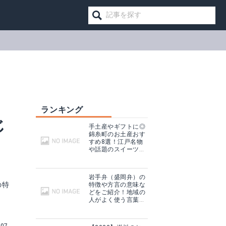
ランキング
じ
手土産やギフトに◎
錦糸町のお土産おす
すめ8選！江戸名物
や話題のスイーツ
も！
ま
岩手弁（盛岡弁）の
の特
特徴や方言の意味な
どをご紹介！地域の
人がよく使う言葉は
コレ！