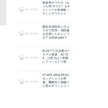
家庭用サウナの《お
うちDEサウナ》をキ
ャンパーが実体験！
テントサウナとどこ
が違う？
横浜市消防局とのコ
ラボで実現！消防服
を活用したキャンプ
ギアをMakuakeで予
約販売開始！
BLUETTI大容量ポー
タブル電源「AC18
0」の実力は？実際
にフィールドで使用
した感想をご紹介！
STARK ANGLERSの
ロングシャツが秀
逸。機能性と肌触り
に思わずうっとり！