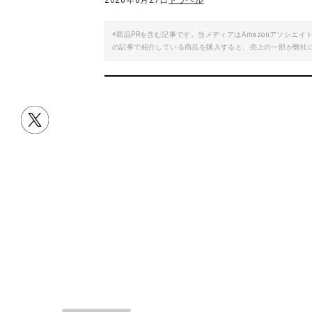
2020年8月27日
トラベル
※商品PRを含む記事です。当メディアはAmazonアソシ
の記事で紹介している商品を購入すると、売上の一部が弊社
目次