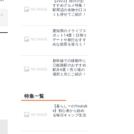
007
【2022】掛川のお
すすめグルメ特集！
駅周辺の名物や口コ
ミも併せてご紹介！
ビス
愛知県のドライブス
ポット14選！日帰り
デートや旅行おすす
めな絶景を巡ろう！
新幹線での移動中に
◎姫路駅のおすすめ
駅弁6選！売り場の
場所と共にご紹介！
特集一覧
【暮らしーのYoutub
e】初心者から始め
る毎日キャンプ生活