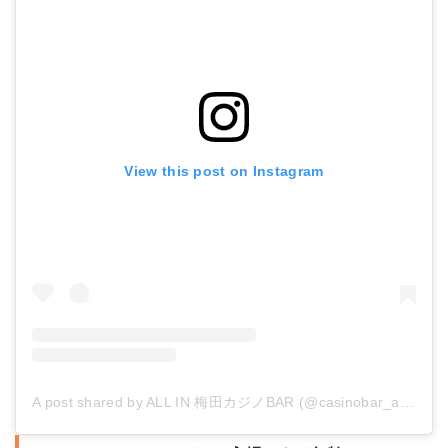
View this post on Instagram
A post shared by ALL IN 梅田カジノBAR (@casinobar_allin)
on