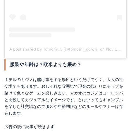
A post shared by Tomomi.K (@tomomi_gorori)
on
Nov 10, 2017 at 6:56am PST
服装や年齢は？欧米よりも緩め？
ホテルのカジノは賭け事をする場所というだけでなく、大人の社
交場でもあります。おしゃれな雰囲気で現金の代わりにチップを
賭けて色々なゲームを楽しみます。マカオのカジノはヨーロッパ
と比較してカジュアルなイメージです。とはいってもギャンブル
を楽しむ社交場なので服装や年齢制限などのルールやマナーは存
在します。
広告の後に記事が続きます