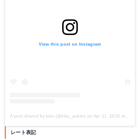
View this post on Instagram
A post shared by kiko (@kiko_poker)
on
Apr 11, 2018 at 1:32am PDT
レート表記