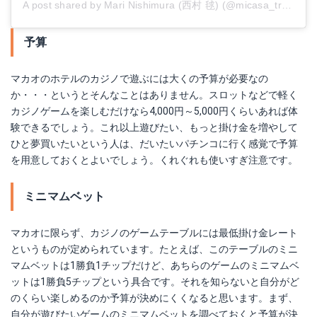
A post shared by Mari Nishimura (西村 毬) (@micasa_trading)
予算
マカオのホテルのカジノで遊ぶには大くの予算が必要なの
か・・・というとそんなことはありません。スロットなどで軽く
カジノゲームを楽しむだけなら4,000円～5,000円くらいあれば体
験できるでしょう。これ以上遊びたい、もっと掛け金を増やして
ひと夢買いたいという人は、だいたいパチンコに行く感覚で予算
を用意しておくとよいでしょう。くれぐれも使いすぎ注意です。
ミニマムベット
マカオに限らず、カジノのゲームテーブルには最低掛け金レート
というものが定められています。たとえば、このテーブルのミニ
マムベットは1勝負1チップだけど、あちらのゲームのミニマムベ
ットは1勝負5チップという具合です。それを知らないと自分がど
のくらい楽しめるのか予算が決めにくくなると思います。まず、
自分が遊びたいゲームのミニマムベットを調べておくと予算が決