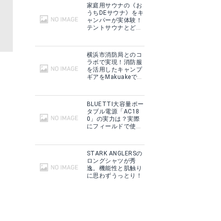
家庭用サウナの《お
うちDEサウナ》をキ
ャンパーが実体験！
テントサウナとどこ
が違う？
横浜市消防局とのコ
ラボで実現！消防服
を活用したキャンプ
ギアをMakuakeで予
約販売開始！
BLUETTI大容量ポー
タブル電源「AC18
0」の実力は？実際
にフィールドで使用
した感想をご紹介！
STARK ANGLERSの
ロングシャツが秀
逸。機能性と肌触り
に思わずうっとり！