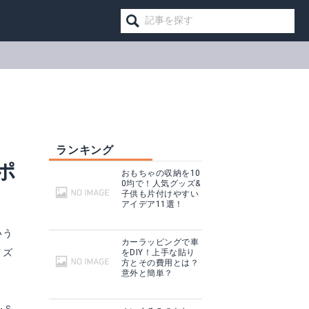
ランキング
ポ
おもちゃの収納を10
0均で！人気グッズ&
子供も片付けやすい
アイデア11選！
いう
カーラッピングで車
イズ
をDIY！上手な貼り
方とその費用とは？
意外と簡単？