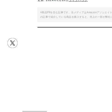
更新: 2024年3月26日
ライフハック
※商品PRを含む記事です。当メディアはAmazonアソシ
の記事で紹介している商品を購入すると、売上の一部が弊社
目次