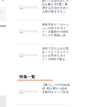
・S
ぬいぐるみのおしゃ
れな飾り方9選！整
理する方法や大きい
人形の置き方もご紹
ビス
介！
簡単手作り！ローシ
ョンの作り方ガイ
ド！片栗粉や100均
グッズで簡単に自作
できる！
自作で立ち上がり防
止！ベビーチェアベ
ルトの手作りガイ
ド！100均で買える
材料も！
特集一覧
【暮らしーのYoutub
e】初心者から始め
る毎日キャンプ生活