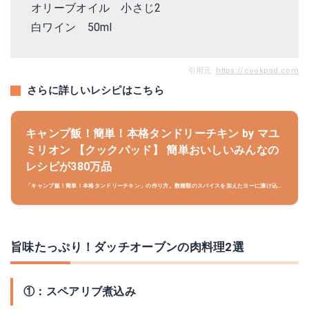
オリーブオイル 小さじ2
白ワイン 50ml
引用元:
https://cookpad.com
さらに詳しいレシピはこちら
キャンプ飯！簡単！本格タンドリーチキン by マユ
ミリオン 【クックパッド】 簡単おいしいみんなの
レシピが380万品
「キャンプ飯！簡単！本格タンドリーチキン」の作り方。数種類のスパイスを加えたヨーに漬け込ん
で焼くちょっと本格的なタンドリーチキンのレシピです！キャンプで盛り上がリますよ！ 材料:鶏も
も肉、★ヨーグルト、★レモン果汁..
旨味たっぷり！ダッチオーブンの肉料理2選
①：スペアリブ煮込み