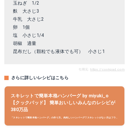
玉ねぎ 1/2
麩 大さじ3
牛乳 大さじ2
卵 1個
塩 小さじ1/4
胡椒 適量
昆布だし（顆粒でも液体でも可） 小さじ1
引用元:
https://cookpad.com
さらに詳しいレシピはこちら
スキレットで簡単本格ハンバーグ by miyuki_o
【クックパッド】 簡単おいしいみんなのレシピが
380万品
「スキレットで簡単本格ハンバーグ」の作り方。肉肉しいハンバーグ♡スキレットがない方はフライ
パンでも大丈夫です♡ 材料:牛豚合挽き肉、牛粗挽き肉、玉ねぎ..