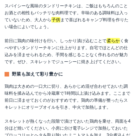
スパイシーな風味のタンドリーチキンは、ご飯はもちろんのこと
お酒との相性もバッチリな肉料理です。辛味のある調味料は入っ
ていないため、大人から
子供
まで喜ばれるキャンプ料理を作りた
い場合によいでしょう。
前日に鶏肉の味付けを行い、しっかり漬け込むことで
柔らか
く食
べやすいタンドリーチキンに仕上がります。自宅でほとんどの仕
込みを済ませられるため、手間を感じることなく作れるのが魅力
です。ぜひ、スキレットでジューシーに焼き上げてください。
野菜も加えて彩り豊かに
鶏肉は大きめの一口大に切り、あらかじめ混ぜ合わせておいた調
味料を揉み込んでから冷蔵庫で1時間以上漬け込みます。ここまで
前日に済ませておくのがおすすめです。鶏肉の準備が整ったらス
キレットにオリーブオイルを引き、中火で加熱します。
スキレットが熱くなった段階で漬けておいた鶏肉を乗せ、両面を4
分ほど焼いてください。小房に分け電子レンジで加熱しておいた
ブロッコリーとヘタを取り除いたミニトマトを加え、3分煮込んだ