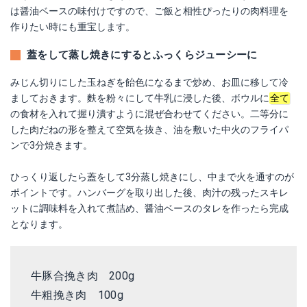
は醤油ベースの味付けですので、ご飯と相性ぴったりの肉料理を
作りたい時にも重宝します。
蓋をして蒸し焼きにするとふっくらジューシーに
みじん切りにした玉ねぎを飴色になるまで炒め、お皿に移して冷
ましておきます。麩を粉々にして牛乳に浸した後、ボウルに
全て
の食材を入れて握り潰すように混ぜ合わせてください。二等分に
した肉だねの形を整えて空気を抜き、油を敷いた中火のフライパ
ンで3分焼きます。
ひっくり返したら蓋をして3分蒸し焼きにし、中まで火を通すのが
ポイントです。ハンバーグを取り出した後、肉汁の残ったスキレ
ットに調味料を入れて煮詰め、醤油ベースのタレを作ったら完成
となります。
牛豚合挽き肉 200g
牛粗挽き肉 100g