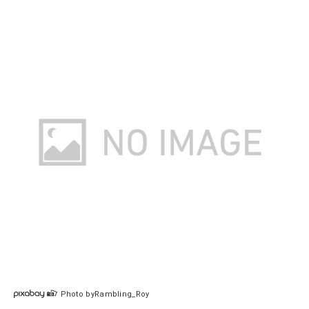
Photo byRambling_Roy