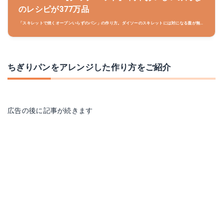
のレシピが377万品
「スキレットで焼くオーブンいらずのパン」の作り方。ダイソーのスキレットには対になる蓋が無い
ので2枚買って1枚を蓋にしますが、これが良い結果を生みました！ 材料:強力粉(はるゆたかブレン
ド)、塩、砂糖..
ちぎりパンをアレンジした作り方をご紹介
広告の後に記事が続きます