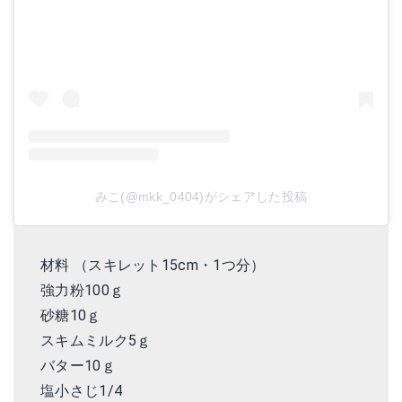
みこ(@mkk_0404)がシェアした投稿
材料 （スキレット15cm・1つ分）
強力粉100ｇ
砂糖10ｇ
スキムミルク5ｇ
バター10ｇ
塩小さじ1/4