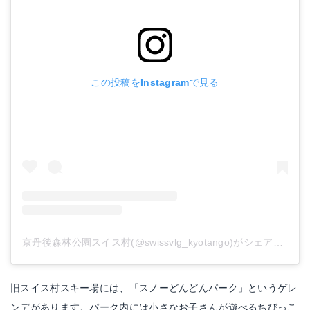
この投稿をInstagramで見る
京丹後森林公園スイス村(@swissvlg_kyotango)がシェアした投稿
旧スイス村スキー場には、「スノーどんどんパーク」というゲレ
ンデがあります。パーク内には小さなお子さんが遊べるちびっこ