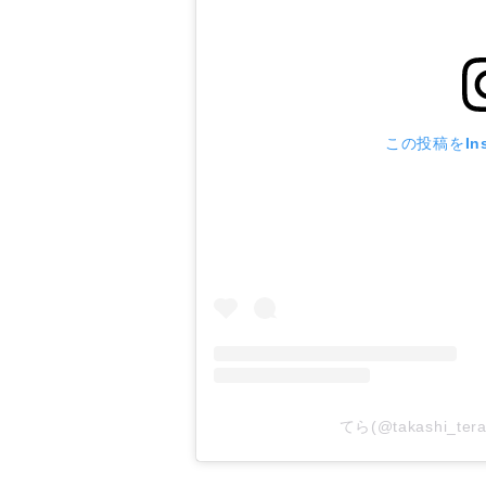
この投稿をIns
てら(@takashi_t