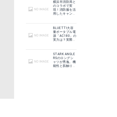
横浜市消防局と
のコラボで実
現！消防服を活
用したキャンプ
ギアをMakuake
で予約販売開
始！
BLUETTI大容
量ポータブル電
源「AC180」の
実力は？実際に
フィールドで使
用した感想をご
紹介！
STARK ANGLE
RSのロングシ
ャツが秀逸。機
能性と肌触りに
思わずうっと
り！