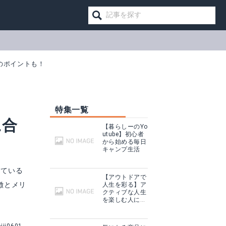
のポイントも！
特集一覧
に合
【暮らしーのYo
utube】初心者
から始める毎日
キャンプ生活
めている
【アウトドアで
徴とメリ
人生を彩る】ア
クティブな人生
T-330
ハイパワー2バーナー ST-527
を楽しむ人に話
を聞いてみた
見る
Amazonで詳細を見る