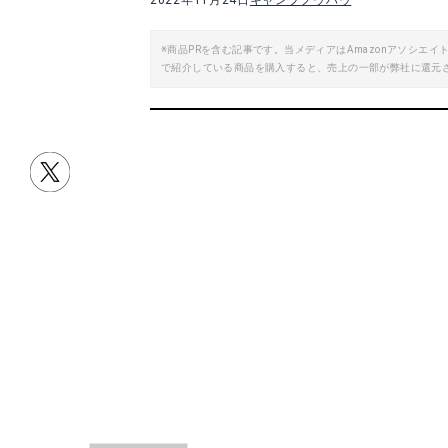
2022年11月24日
キャンプノウハウ
楽天で詳細を見る
※商品PRを含む記事です。当メディアはAmazonアソシ
で紹介している商品を購入すると、売上の一部が弊社に還元
Yahoo!ショッピングで見る
Yah
ストームブレイカーSOD-372
Amazonで詳細を見る
楽天で詳細を見る
目次