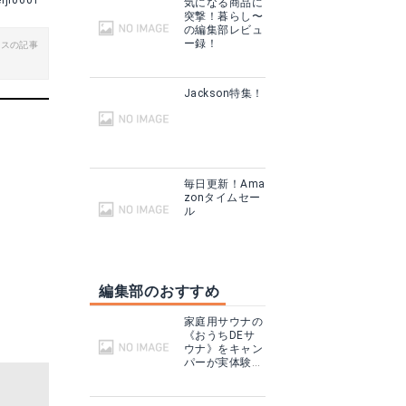
eiji0601
気になる商品に
突撃！暮らし〜
る
楽天で詳細を見る
の編集部レビュ
ー録！
ビスの記事
グで見る
Yahoo!ショッピングで見る
Jackson特集！
毎日更新！Ama
zonタイムセー
ル
編集部のおすすめ
家庭用サウナの
《おうちDEサ
ウナ》をキャン
パーが実体験！
テントサウナと
どこが違う？