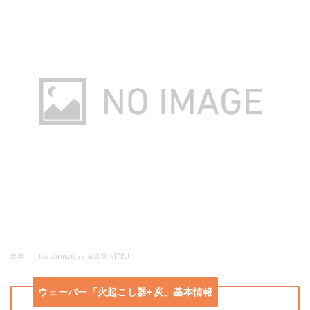
出典：https://amzn.asia/d/0hvl7EJ
ウェーバー「火起こし器+炭」基本情報