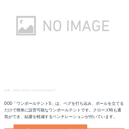
出典：https://amzn.asia/d/ezApmJT
DOD「ワンポールテントS」は、ペグを打ち込み、ポールを立てる
だけで簡単に設営可能なワンポールテントです。クローズ時も通
気ができ、結露を軽減するベンチレーションが付いています。