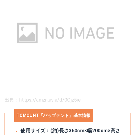
出典：https://amzn.asia/d/0Ojz5ie
TOMOUNT「パップテント」基本情報
使用サイズ：(約)長さ360cm×幅200cm×高さ