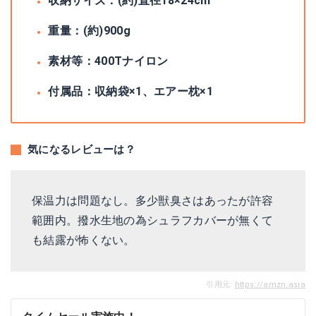
収納サイズ：(約)直径18×24cm
重量：(約)900g
素材等：400Tナイロン
付属品：収納袋×1、エアー枕×1
気になるレビューは？
保温力は問題なし。多少獣臭さはあったが許容
範囲内。撥水生地の為シュラフカバーが無くて
も結露が怖くない。
引用元:
https://amzn.asia