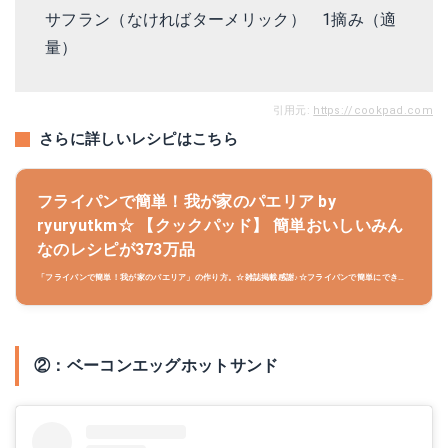
サフラン（なければターメリック） 1摘み（適
量）
引用元:
https://cookpad.com
さらに詳しいレシピはこちら
フライパンで簡単！我が家のパエリア by
ryuryutkm☆ 【クックパッド】 簡単おいしいみん
なのレシピが373万品
「フライパンで簡単！我が家のパエリア」の作り方。☆雑誌掲載感謝♪☆フライパンで簡単にできる
パエリアのレシピを紹介します。とても美味しいので、是非お試し下さい♪ 材料:米（洗わない）、
玉ねぎ、にんにく..
②：ベーコンエッグホットサンド