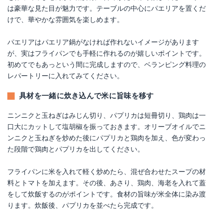
は豪華な見た目が魅力です。テーブルの中心にパエリアを置くだ
けで、華やかな雰囲気を楽しめます。
パエリアはパエリア鍋がなければ作れないイメージがあります
が、実はフライパンでも手軽に作れるのが嬉しいポイントです。
初めてでもあっという間に完成しますので、ベランピング料理の
レパートリーに入れてみてください。
具材を一緒に炊き込んで米に旨味を移す
ニンニクと玉ねぎはみじん切り、パプリカは短冊切り、鶏肉は一
口大にカットして塩胡椒を振っておきます。オリーブオイルでニ
ンニクと玉ねぎを炒めた後にパプリカと鶏肉を加え、色が変わっ
た段階で鶏肉とパプリカを出してください。
フライパンに米を入れて軽く炒めたら、混ぜ合わせたスープの材
料とトマトを加えます。その後、あさり、鶏肉、海老を入れて蓋
をして炊飯するのがポイントです。食材の旨味が米全体に染み渡
ります。炊飯後、パプリカを並べたら完成です。