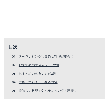
Iwatani カセットガス ストーブ マイ暖 ホワイト
Amazonで詳細を見る
楽天で詳細を見る
目次
Yahoo!ショッピングで見る
冬べランピングに最適な料理が集合！
トレイルシェーカーゲイター
おすすめの煮込みレシピ2選
楽天で詳細を見る
おすすめの主食レシピ2選
準備しておきたい寒さ対策
Yahoo!ショッピングで見る
美味しい料理で冬べランピングを満喫！