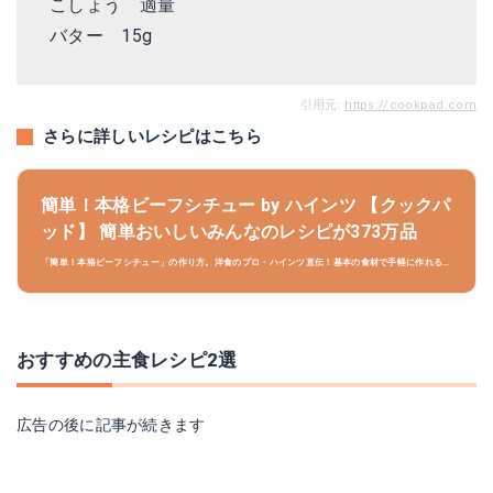
こしょう 適量
バター 15g
引用元:
https://cookpad.com
さらに詳しいレシピはこちら
簡単！本格ビーフシチュー by ハインツ 【クックパ
ッド】 簡単おいしいみんなのレシピが373万品
「簡単！本格ビーフシチュー」の作り方。洋食のプロ・ハインツ直伝！基本の食材で手軽に作れる、
本格ビーフシチューです。デミグラスソースを使って、お店の味が簡単に♪ 材料:ハインツ デミグラ
スソース、牛肉（シチュー用）、たまねぎ..
おすすめの主食レシピ2選
広告の後に記事が続きます