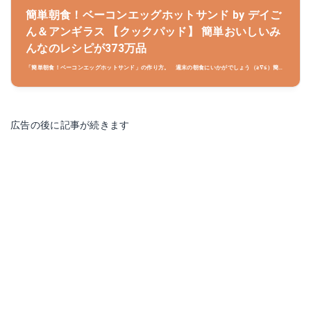
簡単朝食！ベーコンエッグホットサンド by デイご
ん＆アンギラス 【クックパッド】 簡単おいしいみ
んなのレシピが373万品
「簡単朝食！ベーコンエッグホットサンド」の作り方。 週末の朝食にいかがでしょう（≧∇≦）簡単
美味しくお腹もいっぱい！子供に大人気！パーティーやお弁当にもいいですよ！ 材料:食パン、卵、
スライスベーコン..
広告の後に記事が続きます