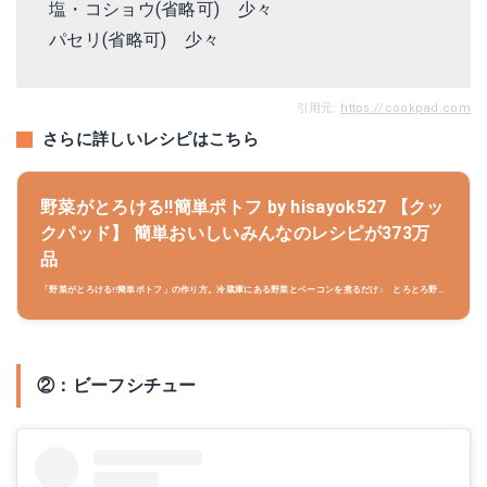
塩・コショウ(省略可) 少々
パセリ(省略可) 少々
引用元:
https://cookpad.com
さらに詳しいレシピはこちら
野菜がとろける!!簡単ポトフ by hisayok527 【クッ
クパッド】 簡単おいしいみんなのレシピが373万
品
「野菜がとろける!!簡単ポトフ」の作り方。冷蔵庫にある野菜とベーコンを煮るだけ♪ とろとろ野
菜が体と心にしみ込みます!!(*^。^*)次の日に残ったポトフに，お水とカレールーを加えると，また
違ったおいしさ♪(*￣∇￣*) 材料:ベーコン、じゃがいも、玉ねぎ..
②：ビーフシチュー