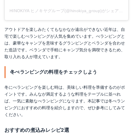
HINOKIYA ヒノキヤグループ(@hinokiya_group)がシェアした投稿
アウトドアを楽しみたくてもなかなか遠出ができない近年は、自
宅で楽しむべランピングが人気を集めています。べランピングと
は、豪華なキャンプを意味するグランピングとベランダを合わせ
た造語です。ベランダで手軽にキャンプ気分を満喫できるため、
取り入れる人が増えています。
冬べランピングの料理をチェックしよう
冬にべランピングを楽しむ時は、美味しい料理を準備するのがポ
イントです。みんなが満足するような料理をテーブルに並べれ
ザノースフェイス Bonfire Blanket
ば、一気に素敵なべランピングになります。本記事では冬べラン
ピングにおすすめの料理を紹介しますので、ぜひ参考にしてみて
Amazonで詳細を見る
ください。
楽天で詳細を見る
おすすめの煮込みレシピ2選