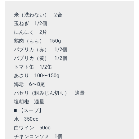
米（洗わない） 2合
玉ねぎ 1/2個
にんにく 2片
鶏肉（もも） 150g
パプリカ（赤） 1/2個
パプリカ（黄） 1/2個
トマト缶 1/2缶
あさり 100〜150g
海老 6〜8尾
パセリ（粗みじん切り） 適量
塩胡椒 適量
■ 【スープ】
水 350cc
白ワイン 50cc
チキンコンソメ 1個