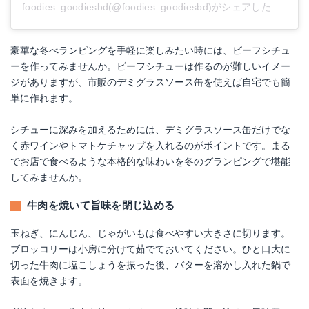
foodies_goodiesbd(@foodies_goodiesbd)がシェアした投稿
豪華な冬べランピングを手軽に楽しみたい時には、ビーフシチュ
ーを作ってみませんか。ビーフシチューは作るのが難しいイメー
ジがありますが、市販のデミグラスソース缶を使えば自宅でも簡
単に作れます。
シチューに深みを加えるためには、デミグラスソース缶だけでな
く赤ワインやトマトケチャップを入れるのがポイントです。まる
でお店で食べるような本格的な味わいを冬のグランピングで堪能
してみませんか。
牛肉を焼いて旨味を閉じ込める
玉ねぎ、にんじん、じゃがいもは食べやすい大きさに切ります。
ブロッコリーは小房に分けて茹でておいてください。ひと口大に
切った牛肉に塩こしょうを振った後、バターを溶かし入れた鍋で
表面を焼きます。