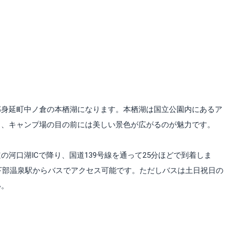
郡身延町中ノ倉の本栖湖になります。本栖湖は国立公園内にあるア
り、キャンプ場の目の前には美しい景色が広がるのが魅力です。
河口湖ICで降り、国道139号線を通って25分ほどで到着しま
下部温泉駅からバスでアクセス可能です。ただしバスは土日祝日の
い。