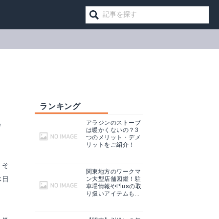
ランキング
地
アラジンのストーブ
は暖かくないの？3
つのメリット・デメ
リットをご紹介！
。そ
関東地方のワークマ
休日
ン大型店舗図鑑！駐
車場情報やPlusの取
り扱いアイテムも紹
介！