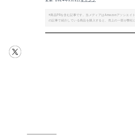
更新: 2024年5月2日
キャンプ
※商品PRを含む記事です。当メディアはAmazonアソシ
の記事で紹介している商品を購入すると、売上の一部が弊社
目次