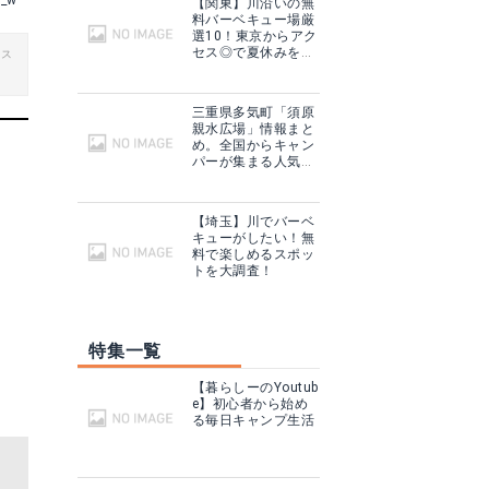
n_w
【関東】川沿いの無
料バーベキュー場厳
選10！東京からアク
セス◎で夏休みを満
ビス
喫！
三重県多気町「須原
親水広場」情報まと
め。全国からキャン
パーが集まる人気ス
ポット！
【埼玉】川でバーベ
キューがしたい！無
料で楽しめるスポッ
トを大調査！
特集一覧
【暮らしーのYoutub
e】初心者から始め
る毎日キャンプ生活