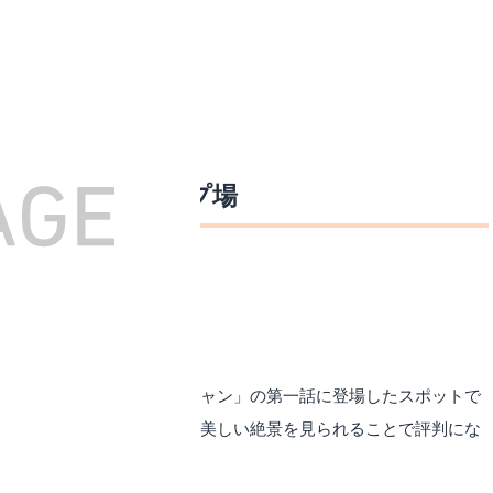
湖の浩庵キャンプ場
な浩庵キャンプ場
して高い人気を誇る「ゆるキャン」の第一話に登場したスポットで
だけでなく、山梨ならではの美しい絶景を見られることで評判にな