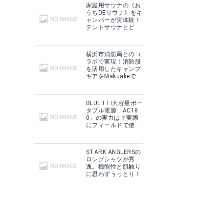
家庭用サウナの《お
うちDEサウナ》をキ
ャンパーが実体験！
テントサウナとどこ
が違う？
横浜市消防局とのコ
ラボで実現！消防服
を活用したキャンプ
ギアをMakuakeで予
約販売開始！
BLUETTI大容量ポー
タブル電源「AC18
0」の実力は？実際
にフィールドで使用
した感想をご紹介！
STARK ANGLERSの
ロングシャツが秀
逸。機能性と肌触り
に思わずうっとり！