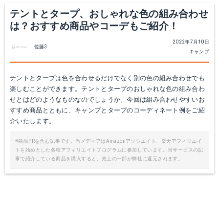
Yahoo!ショッピングで見る
Yahoo!ショッピングで見る
テントとタープ、おしゃれな色の組み合わせ
は？おすすめ商品やコーデもご紹介！
2022年7月10日
佐藤3
キャンプ
テントとタープは色を合わせるだけでなく別の色の組み合わせでも
楽しむことができます。テントとタープのおしゃれな色の組み合わ
せとはどのようなものなのでしょうか。今回は組み合わせやすいお
すすめ商品とともに、キャンプとタープのコーディネート例をご紹
介いたします。
DODワンポールテントM
ノルディスク レイサ4 PU テント
※商品PRを含む記事です。当メディアはAmazonアソシエイト、楽天アフィリエイ
トを始めとした各種アフィリエイトプログラムに参加しています。当サービスの記
Amazonで詳細を見る
Amazonで詳細を見る
事で紹介している商品を購入すると、売上の一部が弊社に還元されます。
楽天で詳細を見る
Yahoo!ショッピングで見る
Yahoo!ショッピングで見る