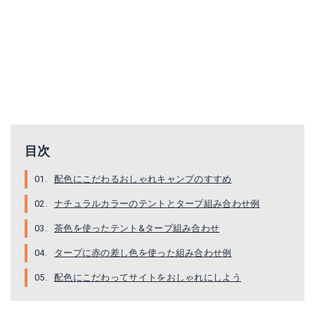
目次
ヴァンライフサプライ タープ
ヒルバーグ シェルター
配色にこだわるおしゃれキャンプのすすめ
楽天で詳細を見る
Amazonで詳細を見る
ナチュラルカラーのテントとタープ組み合わせ例
Yahoo!ショッピングで見る
楽天で詳細を見る
茶色を使ったテント&タープ組み合わせ
Yahoo!ショッピングで見る
タープに赤の差し色を使った組み合わせ例
配色にこだわってサイトをおしゃれにしよう