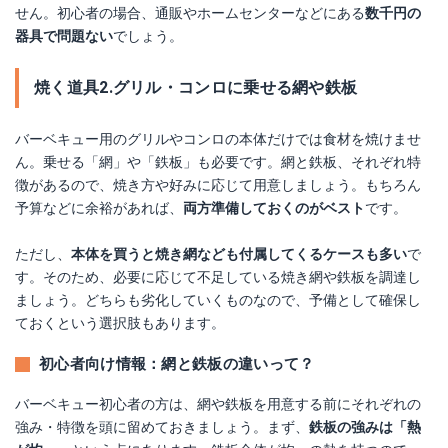
せん。初心者の場合、通販やホームセンターなどにある
数千円の
器具で問題ない
でしょう。
焼く道具2.グリル・コンロに乗せる網や鉄板
バーベキュー用のグリルやコンロの本体だけでは食材を焼けませ
ん。乗せる「網」や「鉄板」も必要です。網と鉄板、それぞれ特
徴があるので、焼き方や好みに応じて用意しましょう。もちろん
予算などに余裕があれば、
両方準備しておくのがベスト
です。
ただし、
本体を買うと焼き網なども付属してくるケースも多い
で
す。そのため、必要に応じて不足している焼き網や鉄板を調達し
ましょう。どちらも劣化していくものなので、予備として確保し
ておくという選択肢もあります。
初心者向け情報：網と鉄板の違いって？
バーベキュー初心者の方は、網や鉄板を用意する前にそれぞれの
強み・特徴を頭に留めておきましょう。まず、
鉄板の強みは「熱