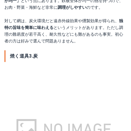
が均一」
という点にあります。鉄板全体が均一の熱を持つので、
お肉・野菜・海鮮など非常に
調理がしやすい
のです。
対して網は、炭火環境だと遠赤外線効果や燻製効果が得られ、
独
特の旨味を簡単に味わえる
というメリットがあります。ただし調
理の難易度が若干高く、耐久性などにも難があるのも事実。初心
者の方は好みで選んで問題ありません。
焼く道具3.炭