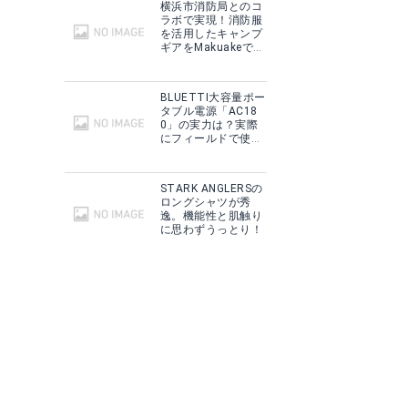
横浜市消防局とのコ
ラボで実現！消防服
を活用したキャンプ
ギアをMakuakeで予
約販売開始！
BLUETTI大容量ポー
タブル電源「AC18
0」の実力は？実際
にフィールドで使用
した感想をご紹介！
STARK ANGLERSの
ロングシャツが秀
逸。機能性と肌触り
に思わずうっとり！