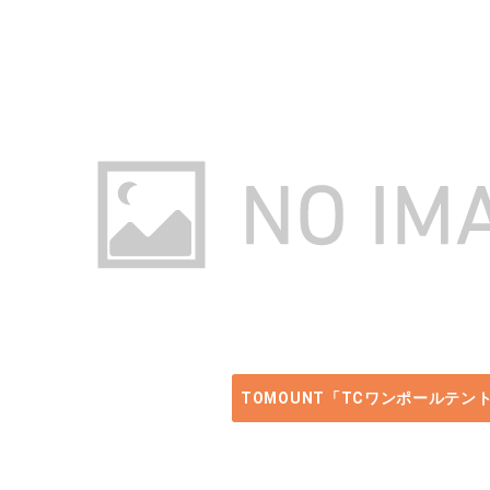
出典：www.amazon.co.jp/dp/B09J1ZTPF8
TOMOUNT「TCワンポールテント
お手入れがしやすくなっています。
TOMOUNT「TCワンポールテン
組立サイズ：270×270×170