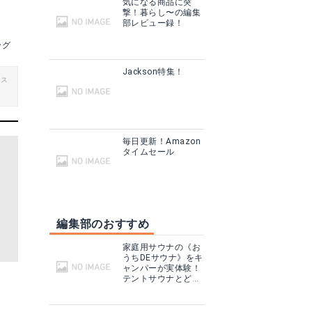
気になる商品に突
撃！暮らし〜の編集
部レビュー録！
ッグ
Jackson特集！
ビス
毎日更新！Amazon
タイムセール
編集部のおすすめ
家庭用サウナの《お
うちDEサウナ》をキ
ャンパーが実体験！
テントサウナとどこ
が違う？