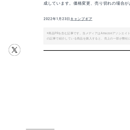
成しています。価格変更、売り切れの場合が
2022年1月23日
キャンプギア
※商品PRを含む記事です。当メディアはAmazonアソシ
の記事で紹介している商品を購入すると、売上の一部が弊社
目次
編集部おすすめキャンプギアはこれ！
タイムセール開始前のキャンプギアも
キャンプギアをお得にそろえよう！
編集部おすすめキャン