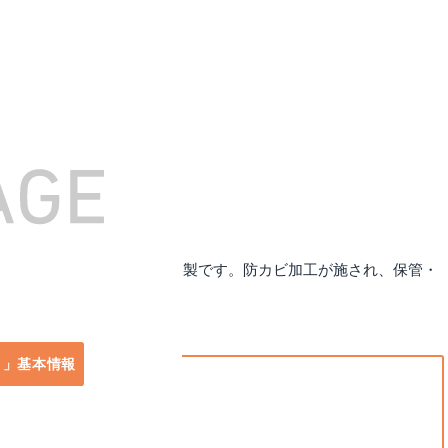
」は、火の粉に強いポリコットン製です。防カビ加工が施され、保管・
ト」基本情報
cm