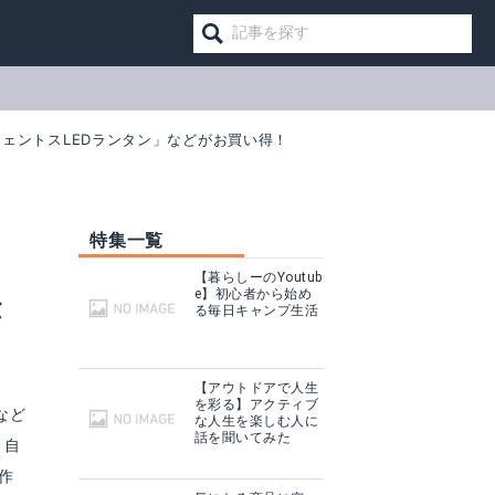
ジェントスLEDランタン」などがお買い得！
特集一覧
【暮らしーのYoutub
e】初心者から始め
が
る毎日キャンプ生活
【アウトドアで人生
を彩る】アクティブ
など
な人生を楽しむ人に
話を聞いてみた
。自
作