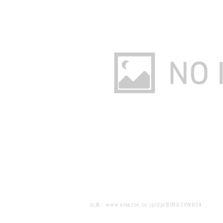
出典：www.amazon.co.jp/dp/B09D2VWB34