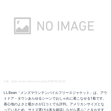
出典：https://www.amazon.co.jp/dp/B08FMC65QQ
L.L.Bean「メンズマウンテンパイルフリースジャケット」は、アウ
トドア・タウンあらゆるシーンでおしゃれに着こなせる1着です。
着心地のよさと暖かさが口コミでも評判。アメリカンサイズとな
っているため、サイズ選びは表を確認しながら選ぶことをおすす