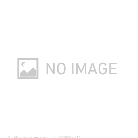
出典：https://www.amazon.co.jp/dp/B09DSYKHJZ