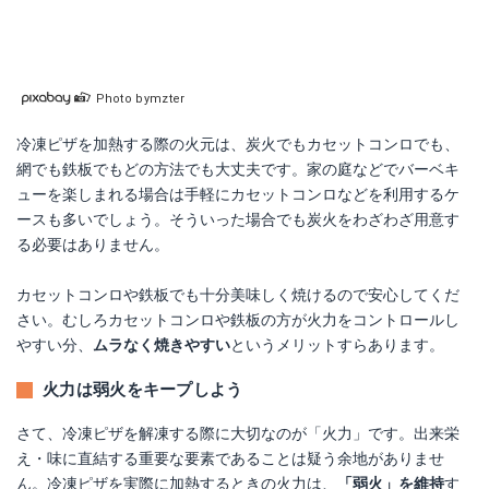
Photo bymzter
冷凍ピザを加熱する際の火元は、炭火でもカセットコンロでも、
網でも鉄板でもどの方法でも大丈夫です。家の庭などでバーベキ
ューを楽しまれる場合は手軽にカセットコンロなどを利用するケ
ースも多いでしょう。そういった場合でも炭火をわざわざ用意す
る必要はありません。
カセットコンロや鉄板でも十分美味しく焼けるので安心してくだ
さい。むしろカセットコンロや鉄板の方が火力をコントロールし
やすい分、
ムラなく焼きやすい
というメリットすらあります。
火力は弱火をキープしよう
さて、冷凍ピザを解凍する際に大切なのが「火力」です。出来栄
え・味に直結する重要な要素であることは疑う余地がありませ
ん。冷凍ピザを実際に加熱するときの火力は、
「弱火」を維持
す