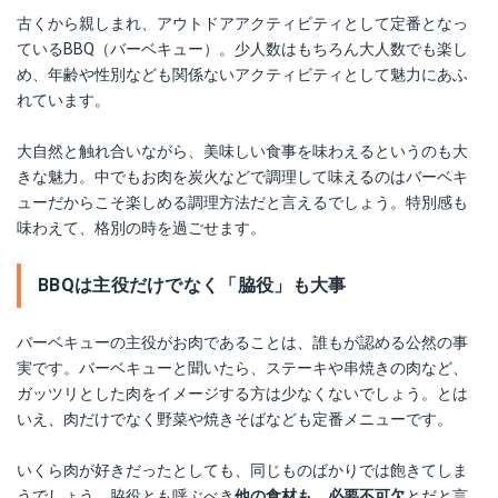
古くから親しまれ、アウトドアアクティビティとして定番となっ
ているBBQ（バーベキュー）。少人数はもちろん大人数でも楽し
め、年齢や性別なども関係ないアクティビティとして魅力にあふ
れています。
大自然と触れ合いながら、美味しい食事を味わえるというのも大
きな魅力。中でもお肉を炭火などで調理して味えるのはバーベキ
ューだからこそ楽しめる調理方法だと言えるでしょう。特別感も
味わえて、格別の時を過ごせます。
BBQは主役だけでなく「脇役」も大事
バーベキューの主役がお肉であることは、誰もが認める公然の事
実です。バーベキューと聞いたら、ステーキや串焼きの肉など、
ガッツリとした肉をイメージする方は少なくないでしょう。とは
いえ、肉だけでなく野菜や焼きそばなども定番メニューです。
いくら肉が好きだったとしても、同じものばかりでは飽きてしま
うでしょう。脇役とも呼ぶべき
他の食材も、必要不可欠
とだと言