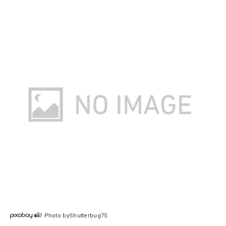
Photo byShutterbug75