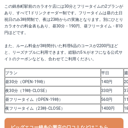
この錦糸町駅前のカラオケ店には30分とフリータイムの2プランが
あり、すべて1ドリンクオーダー制です。フリータイムは昼の土日
祝日のみ3時間制で、夜は23時からの実施となります。別にひとり
カラオケの料金表もあり、昼30分・190円、昼フリータイム・810
円ほどです。
また、ルーム料金が3時間付いた料理6品のコースが2200円ほど
と、リーズナブルに利用できます。総額の5％がオフになる公式サ
イトのクーポンなども、合わせてご利用ください。
プラン
平日
昼30分（OPEN‐19時）
140円
2
夜30分（19時-CLOSE）
330円
3
昼フリータイム（OPEN‐19時）
560円
1
夜フリータイム（23時-CLOSE）
1400円
1
ビッグエコー錦糸公園店の口コミなどはこちら