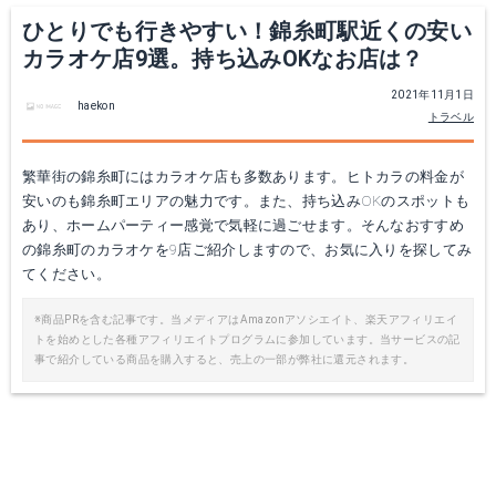
ひとりでも行きやすい！錦糸町駅近くの安い
カラオケ店9選。持ち込みOKなお店は？
2021年11月1日
haekon
トラベル
繁華街の錦糸町にはカラオケ店も多数あります。ヒトカラの料金が
安いのも錦糸町エリアの魅力です。また、持ち込みOKのスポットも
あり、ホームパーティー感覚で気軽に過ごせます。そんなおすすめ
の錦糸町のカラオケを9店ご紹介しますので、お気に入りを探してみ
てください。
※商品PRを含む記事です。当メディアはAmazonアソシエイト、楽天アフィリエイ
トを始めとした各種アフィリエイトプログラムに参加しています。当サービスの記
事で紹介している商品を購入すると、売上の一部が弊社に還元されます。