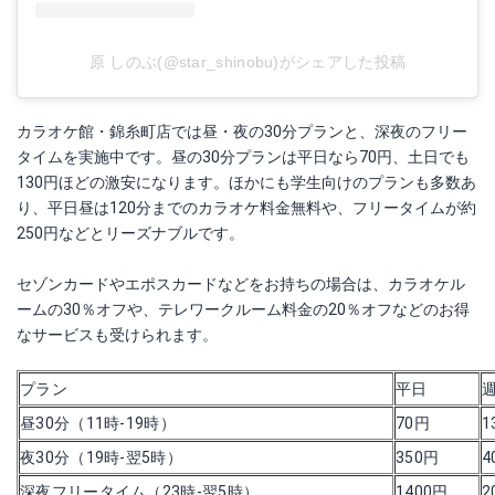
原 しのぶ(@star_shinobu)がシェアした投稿
カラオケ館・錦糸町店では昼・夜の30分プランと、深夜のフリー
タイムを実施中です。昼の30分プランは平日なら70円、土日でも
130円ほどの激安になります。ほかにも学生向けのプランも多数あ
り、平日昼は120分までのカラオケ料金無料や、フリータイムが約
250円などとリーズナブルです。
セゾンカードやエポスカードなどをお持ちの場合は、カラオケル
ームの30％オフや、テレワークルーム料金の20％オフなどのお得
なサービスも受けられます。
プラン
平日
昼30分（11時-19時）
70円
1
夜30分（19時-翌5時）
350円
4
深夜フリータイム（23時-翌5時）
1400円
2