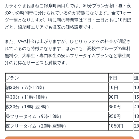
カラオケまねきねこ錦糸町南口店では、30分プランが朝・昼・夜
の3つの時間帯に分けられているのが特徴になります。全て1オー
ダー制となりますが、特に朝の時間帯は平日・土日ともに10円ほ
どと、錦糸町エリアでも激安の価格設定です。
また、やや料金は上がりますが、ひとりカラオケの料金が明記さ
れているのも特徴になります。ほかにも、高校生グループの室料
無料や、大学生・専門学生の安いフリータイムプランなど学生向
けのお得なサービスも満載です。
プラン
平日
週
朝30分（7時-12時）
10円
1
昼30分（11時-18時）
90円
1
夜30分（18時-翌7時）
350円
4
昼フリータイム（9時-18時）
950円
1
夜フリータイム（20時-翌5時）
1850円
2