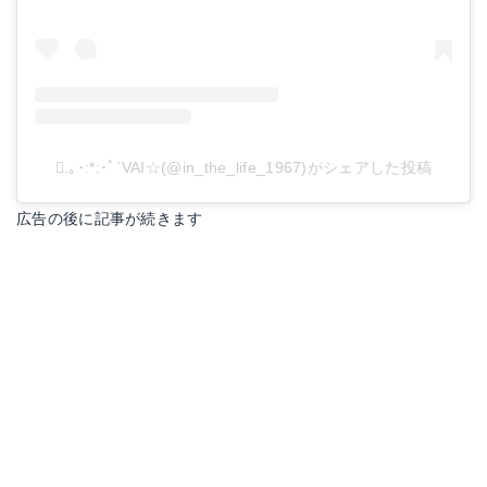
.｡･:*:･ﾟ`VAI☆(@in_the_life_1967)がシェアした投稿
広告の後に記事が続きます