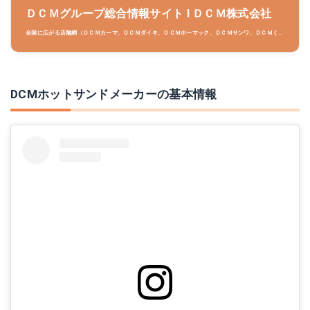
ＤＣＭグループ総合情報サイト l ＤＣＭ株式会社
全国に広がる店舗網（ＤＣＭカーマ、ＤＣＭダイキ、ＤＣＭホーマック、ＤＣＭサンワ、ＤＣＭくろ
がねや、ケーヨーデイツー）を持つホームセンターグループです。園芸、DIY、ペット、レジャー、
日用品などの商品や、くらしを快適にするヒントとノウハウを提供。
DCMホットサンドメーカーの基本情報