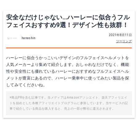
安全なだけじゃない…ハーレーに似合うフル
フェイスおすすめ9選！デザイン性も抜群！
2021年8月11日
hanashin
ツーリング
ハーレーに似合うかっこいいデザインのフルフェイスヘルメットを
人気メーカーより集めて紹介します。おしゃれなだけでなく、機能
ビルトウェル グリンゴ ダイスフレーム
ダムトラックス BLASTER COBRA-改
性や安全性にも優れているハーレーにおすすめなフルフェイスヘル
メットが豊富にあるので、ハーレー乗車中に使ってみたい製品を探
楽天で詳細を見る
Amazonで詳細を見る
してみてくださいね。
楽天で詳細を見る
※商品PRを含む記事です。当メディアはAmazonアソシエイト、楽天アフィリエイ
トを始めとした各種アフィリエイトプログラムに参加しています。当サービスの記
事で紹介している商品を購入すると、売上の一部が弊社に還元されます。