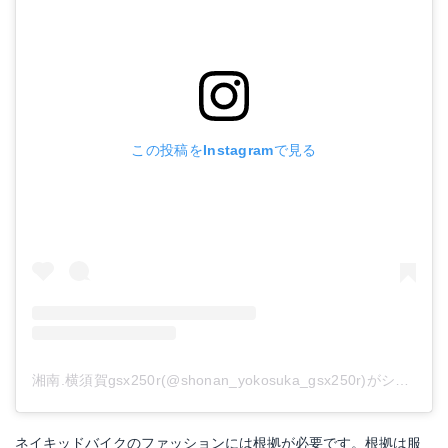
この投稿をInstagramで見る
湘南.横須賀gsx250r(@shonan_yokosuka_gsx250r)がシェアした投稿
ネイキッドバイクのファッションには根拠が必要です。根拠は服