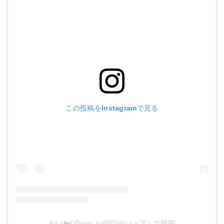
この投稿をInstagramで見る
わい🏍(@yyy_sv650)がシェアした投稿