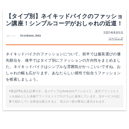
【タイプ別】ネイキッドバイクのファッショ
ン講座！シンプルコーデがおしゃれの近道！
2021年8月5日
hosokawa_taka
ツーリング
ネイキッドバイクのファッションについて、前半では服装選びの優
先順位を、後半ではタイプ別にファッションの方向性をまとめまし
た。ネイキッドバイクはシンプルな雰囲気がかっこいいですね。お
しゃれの幅も広がります。あなたらしい感性で似合うファッション
を模索しましょう。
※商品PRを含む記事です。当メディアはAmazonアソシエイト、楽天アフィリエイ
トを始めとした各種アフィリエイトプログラムに参加しています。当サービスの記
事で紹介している商品を購入すると、売上の一部が弊社に還元されます。