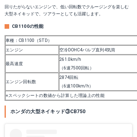
回りたがらないエンジンで、低い回転数でクルージングを楽しむ
大型ネイキッドで、ツアラーとしても活躍します。
CB1100の性能
車種：CB1100（STD）
エンジン
空冷DOHC4バルブ直列4気筒
261.0km/h
最高速度
（6速7500回転）
2874回転
エンジン回転数
（6速100km/h）
※スペックシートの数値から計算した理論上の性能
ホンダの大型ネイキッド③CB750