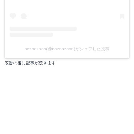
noznozoon(@noznozoon)がシェアした投稿
広告の後に記事が続きます