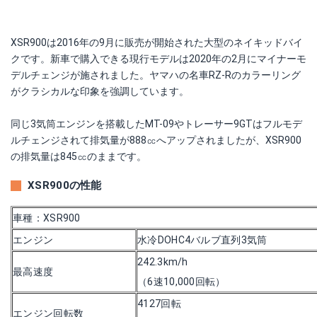
XSR900は2016年の9月に販売が開始された大型のネイキッドバイ
クです。新車で購入できる現行モデルは2020年の2月にマイナーモ
デルチェンジが施されました。ヤマハの名車RZ-Rのカラーリング
がクラシカルな印象を強調しています。
同じ3気筒エンジンを搭載したMT-09やトレーサー9GTはフルモデ
ルチェンジされて排気量が888㏄へアップされましたが、XSR900
の排気量は845㏄のままです。
XSR900の性能
車種：XSR900
エンジン
水冷DOHC4バルブ直列3気筒
242.3km/h
最高速度
（6速10,000回転）
4127回転
エンジン回転数