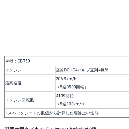
車種：CB750
エンジン
空冷DOHC4バルブ直列4気筒
206.9km/h
最高速度
（5速8500回転）
4109回転
エンジン回転数
（5速100km/h）
※スペックシートの数値から計算した理論上の性能