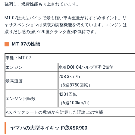
強調し、燃費性能も向上されています。
MT-07は大型バイクで最も軽い車両重量がおすすめポイント。リ
ヤサスペンションは減衰力調整機能を備えています。エンジンは
蹴りだし感の強い270度クランク直列2気筒です。
MT-07の性能
車種：MT-07
エンジン
水冷DOHC4バルブ直列2気筒
208.3km/h
最高速度
（6速8750回転）
4201回転
エンジン回転数
（6速100km/h）
※スペックシートの数値から計算した理論上の性能
ヤマハの大型ネイキッド②XSR900