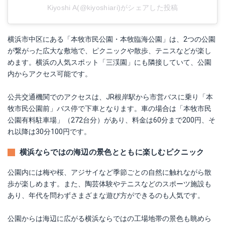
Kiyoshi A(@kiyoshiari)がシェアした投稿
横浜市中区にある「本牧市民公園・本牧臨海公園」は、2つの公園
が繋がった広大な敷地で、ピクニックや散歩、テニスなどが楽し
めます。横浜の人気スポット「三渓園」にも隣接していて、公園
内からアクセス可能です。
公共交通機関でのアクセスは、JR根岸駅から市営バスに乗り「本
牧市民公園前」バス停で下車となります。車の場合は「本牧市民
公園有料駐車場」（272台分）があり、料金は60分まで200円、そ
れ以降は30分100円です。
横浜ならではの海辺の景色とともに楽しむピクニック
公園内には梅や桜、アジサイなど季節ごとの自然に触れながら散
歩が楽しめます。また、陶芸体験やテニスなどのスポーツ施設も
あり、年代を問わずさまざまな遊び方ができるのも人気です。
公園からは海辺に広がる横浜ならではの工場地帯の景色も眺めら