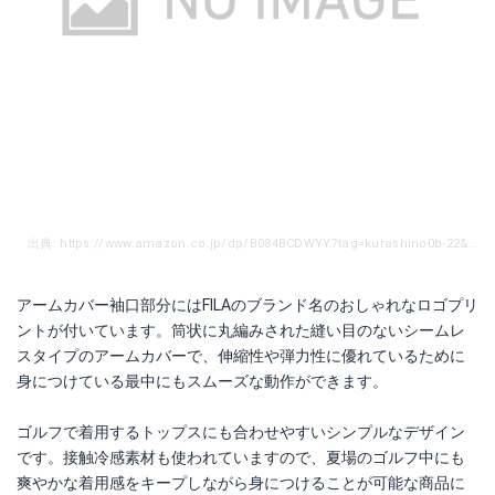
出典: https://www.amazon.co.jp/dp/B084BCDWYY?tag=kurashino0b-22&linkCode=as1&creative=6339
アームカバー袖口部分にはFILAのブランド名のおしゃれなロゴプリ
ントが付いています。筒状に丸編みされた縫い目のないシームレ
スタイプのアームカバーで、伸縮性や弾力性に優れているために
身につけている最中にもスムーズな動作ができます。
ゴルフで着用するトップスにも合わせやすいシンプルなデザイン
です。接触冷感素材も使われていますので、夏場のゴルフ中にも
爽やかな着用感をキープしながら身につけることが可能な商品に