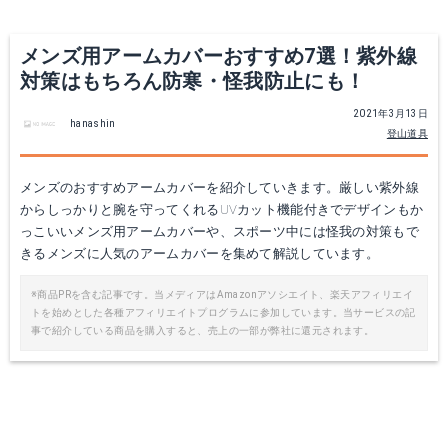
メンズ用アームカバーおすすめ7選！紫外線
対策はもちろん防寒・怪我防止にも！
2021年3月13日
hanashin
登山道具
メンズのおすすめアームカバーを紹介していきます。厳しい紫外線
からしっかりと腕を守ってくれるUVカット機能付きでデザインもか
LINE.B アームカバー FT0055 メンズ
フィラ ゴルフ メンズ アームカバー
っこいいメンズ用アームカバーや、スポーツ中には怪我の対策もで
きるメンズに人気のアームカバーを集めて解説しています。
楽天で詳細を見る
Amazonで詳細を見る
※商品PRを含む記事です。当メディアはAmazonアソシエイト、楽天アフィリエイ
トを始めとした各種アフィリエイトプログラムに参加しています。当サービスの記
楽天で詳細を見る
事で紹介している商品を購入すると、売上の一部が弊社に還元されます。