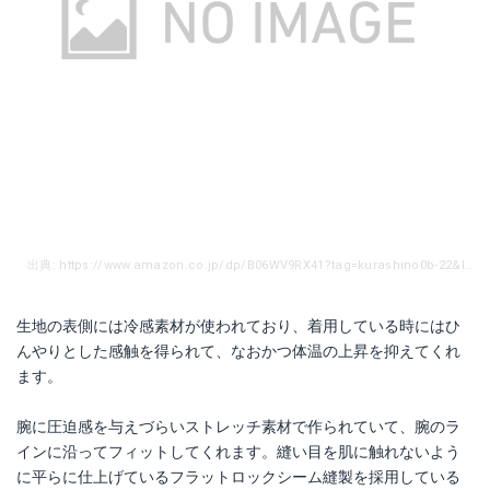
出典: https://www.amazon.co.jp/dp/B06WV9RX41?tag=kurashino0b-22&linkCode=as1&creative=6339
生地の表側には冷感素材が使われており、着用している時にはひ
んやりとした感触を得られて、なおかつ体温の上昇を抑えてくれ
ます。
腕に圧迫感を与えづらいストレッチ素材で作られていて、腕のラ
インに沿ってフィットしてくれます。縫い目を肌に触れないよう
に平らに仕上げているフラットロックシーム縫製を採用している