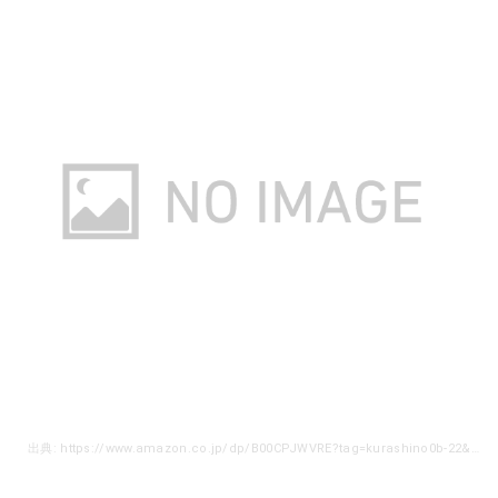
出典: https://www.amazon.co.jp/dp/B00CPJWVRE?tag=kurashino0b-22&linkCode=as1&creative=6339