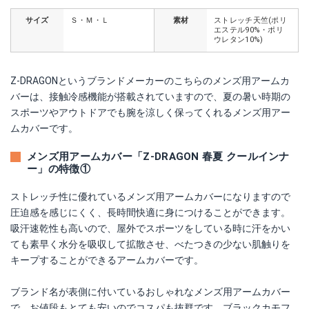
サイズ
Ｓ・Ｍ・Ｌ
素材
ストレッチ天竺(ポリ
エステル90%・ポリ
ウレタン10%)
Z-DRAGONというブランドメーカーのこちらのメンズ用アームカ
バーは、接触冷感機能が搭載されていますので、夏の暑い時期の
スポーツやアウトドアでも腕を涼しく保ってくれるメンズ用アー
ムカバーです。
メンズ用アームカバー「Z-DRAGON 春夏 クールインナ
ー」の特徴①
ストレッチ性に優れているメンズ用アームカバーになりますので
圧迫感を感じにくく、長時間快適に身につけることができます。
吸汗速乾性も高いので、屋外でスポーツをしている時に汗をかい
ても素早く水分を吸収して拡散させ、べたつきの少ない肌触りを
キープすることができるアームカバーです。
ブランド名が表側に付いているおしゃれなメンズ用アームカバー
で、お値段もとても安いのでコスパも抜群です。ブラックカモフ