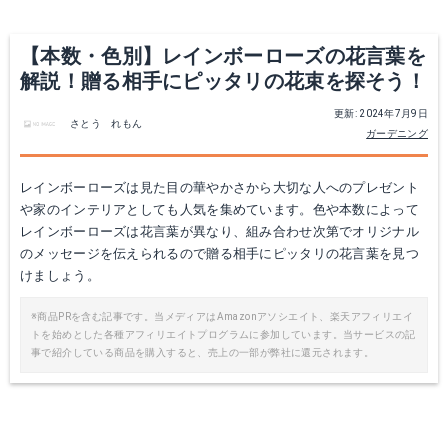
【本数・色別】レインボーローズの花言葉を
解説！贈る相手にピッタリの花束を探そう！
更新: 2024年7月9日
さとう れもん
ガーデニング
レインボーローズは見た目の華やかさから大切な人へのプレゼント
や家のインテリアとしても人気を集めています。色や本数によって
レインボーローズは花言葉が異なり、組み合わせ次第でオリジナル
のメッセージを伝えられるので贈る相手にピッタリの花言葉を見つ
けましょう。
※商品PRを含む記事です。当メディアはAmazonアソシエイト、楽天アフィリエイ
トを始めとした各種アフィリエイトプログラムに参加しています。当サービスの記
事で紹介している商品を購入すると、売上の一部が弊社に還元されます。