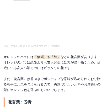
出典：https://unsplash.com/photos/pB-IJfg8jb8
オレンジのバラには
「信頼」や「絆」
などの花言葉があります
。
オレンジのバラは恋愛よりも友人関係に効力が強く働くため、身
近にいる友人へ贈るのにはピッタリの花です。
また、花言葉には前向きでポジティブな意味が込められており贈
る相手に元気を与えられるので、勇気づけたいときやお見舞いの
際にオレンジ色を選ぶのもいいでしょう。
花言葉：⑤青