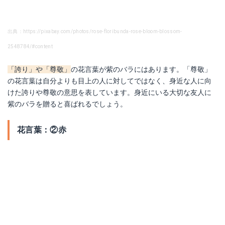
出典：https://pixabay.com/photos/rose-floribunda-rose-bloom-blossom-
2548784/#content
「誇り」や「尊敬」
の花言葉が紫のバラにはあります。「尊敬」
の花言葉は自分よりも目上の人に対してではなく、身近な人に向
けた誇りや尊敬の意思を表しています。身近にいる大切な友人に
紫のバラを贈ると喜ばれるでしょう。
花言葉：②赤