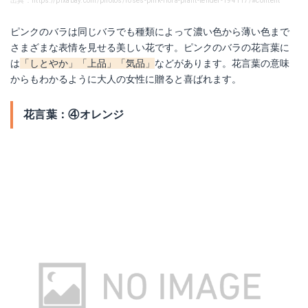
出典：https://pixabay.com/photos/roses-pink-flora-plant-tender-194117/#content
ピンクのバラは同じバラでも種類によって濃い色から薄い色まで
さまざまな表情を見せる美しい花です。ピンクのバラの花言葉に
は
「しとやか」「上品」「気品」
などがあります。花言葉の意味
からもわかるように大人の女性に贈ると喜ばれます。
花言葉：④オレンジ