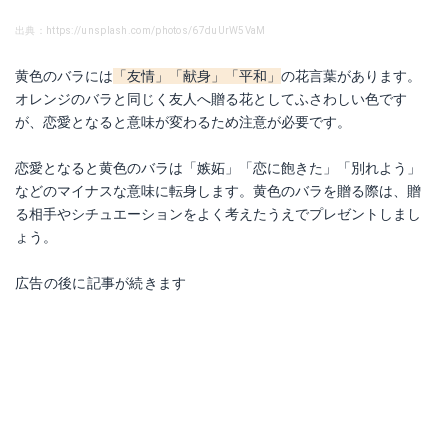
出典：https://unsplash.com/photos/67duUrW5VaM
黄色のバラには
「友情」「献身」「平和」
の花言葉があります。
オレンジのバラと同じく友人へ贈る花としてふさわしい色です
が、恋愛となると意味が変わるため注意が必要です。
恋愛となると黄色のバラは
「嫉妬」「恋に飽きた」「別れよう」
などのマイナスな意味に転身します。黄色のバラを贈る際は、贈
る相手やシチュエーションをよく考えたうえでプレゼントしまし
ょう。
広告の後に記事が続きます