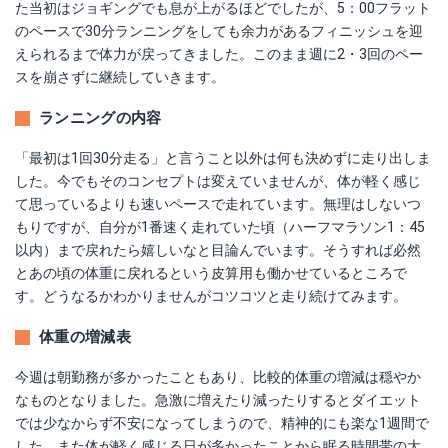
た当初はジョギングでも息が上がるほどでしたが、5：00フラット
のペースで30分ランニングをしても余力があるフィニッシュを迎
えられるまで体力が戻ってきました。このまま週に2・3回のペー
スを崩さずに継続していきます。
ランニングの内容
「最初は1回30分走る」と言うこと以外は何も決めずに走り出しま
した。今でもそのコンセプトは変えていませんが、体が軽く感じ
て思っているよりも速いペースで走れています。無理はしないつ
もりですが、自分が1番速く走れていた頃（ハーフマラソン1：45
以内）まで戻れたら嬉しいなと目論んでいます。そうすれば必然
とあの頃の体重に戻れるという皮算用も働かせているところで
す。どうなるかわかりませんがコツコツと走り続けてみます。
体重の増減表
今週は朝勤務が多かったこともあり、比較的体重の増減は穏やか
なものとなりました。急激に増えたり減ったりするとダイエット
では少なからず不安になってしまうので、精神的にも楽な1週間で
した。また体が軽く感じる日が多かったことから眠る時間帯の大