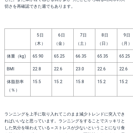
切さを再確認できた週でもあります。
　5日
　6日
　7日
　8日
　9日
（木）
（金）
（土）
（日）
（月）
体重（kg)
65.90
65.25
66.35
65.35
65.25
BMI
22.8
22.6
23.0
22.6
22.6
体脂肪率
15.5
15.2
15.8
15.2
15.2
（％）
ランニングを上手に取り入れてこのまま減少トレンドに突入でき
ればいいなと思っています。ランニングをすることでスッキリと
した気分を味わえている＝ストレスが少ないということになり食