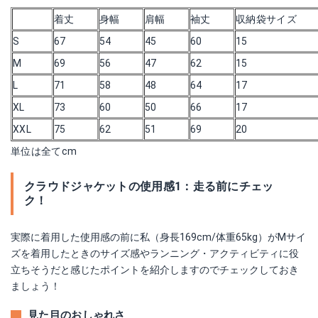
着丈
身幅
肩幅
袖丈
収納袋サイズ
S
67
54
45
60
15
M
69
56
47
62
15
L
71
58
48
64
17
XL
73
60
50
66
17
XXL
75
62
51
69
20
単位は全てcm
クラウドジャケットの使用感1：走る前にチェッ
ク！
実際に着用した使用感の前に私（身長169cm/体重65kg）がMサイ
ズを着用したときのサイズ感やランニング・アクティビティに役
立ちそうだと感じたポイントを紹介しますのでチェックしておき
ましょう！
見た目のおしゃれさ