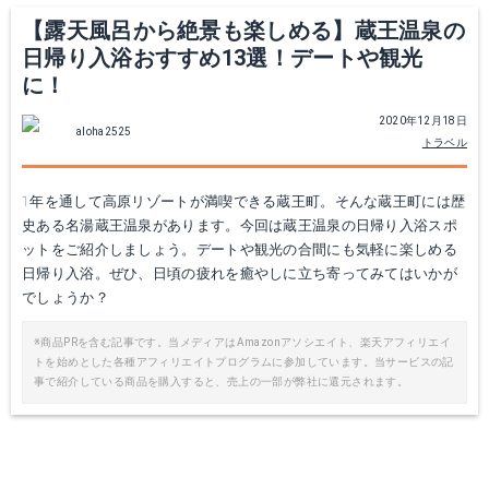
【露天風呂から絶景も楽しめる】蔵王温泉の
日帰り入浴おすすめ13選！デートや観光
に！
2020年12月18日
aloha2525
トラベル
1年を通して高原リゾートが満喫できる蔵王町。そんな蔵王町には歴
史ある名湯蔵王温泉があります。今回は蔵王温泉の日帰り入浴スポ
ットをご紹介しましょう。デートや観光の合間にも気軽に楽しめる
日帰り入浴。ぜひ、日頃の疲れを癒やしに立ち寄ってみてはいかが
でしょうか？
※商品PRを含む記事です。当メディアはAmazonアソシエイト、楽天アフィリエイ
トを始めとした各種アフィリエイトプログラムに参加しています。当サービスの記
事で紹介している商品を購入すると、売上の一部が弊社に還元されます。