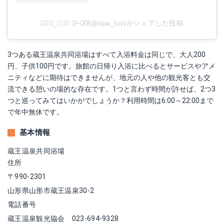
𝑺𝑷𝑨_𝑳𝑼𝑽 す̸−さ̸ん̸(@spa_luv)がシェアした投稿
3つある蔵王温泉共同浴場はすべて入浴料金は同じで、大人200
円、子供100円です。旅館の日帰り入浴に比べるとサービスやアメ
ニティなどに期待はできませんが、地元の人や他の観光客とも交
流できる憩いの場的な存在です。1つと言わず時間が許せば、2つ3
つと巡ってみてはいかがでしょうか？利用時間は6:00～22:00まで
で年中無休です。
基本情報
蔵王温泉共同浴場
住所
〒990-2301
山形県山形市蔵王温泉30-2
電話番号
蔵王温泉観光協会 023-694-9328