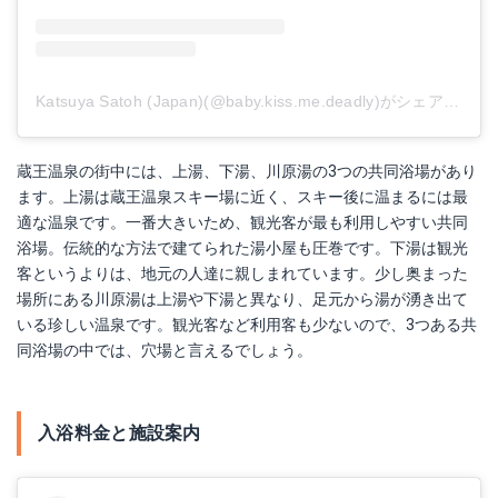
Katsuya Satoh (Japan)(@baby.kiss.me.deadly)がシェアした投稿
蔵王温泉の街中には、上湯、下湯、川原湯の3つの共同浴場があり
ます。上湯は蔵王温泉スキー場に近く、スキー後に温まるには最
適な温泉です。一番大きいため、観光客が最も利用しやすい共同
浴場。伝統的な方法で建てられた湯小屋も圧巻です。下湯は観光
客というよりは、地元の人達に親しまれています。少し奥まった
場所にある川原湯は上湯や下湯と異なり、足元から湯が湧き出て
いる珍しい温泉です。観光客など利用客も少ないので、3つある共
同浴場の中では、穴場と言えるでしょう。
入浴料金と施設案内