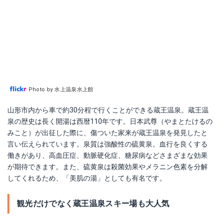
Photo by 水上温泉水上館
山形市内から車で約30分程で行くことができる蔵王温泉。蔵王温
泉の歴史は長く開湯は西暦110年です。日本武尊（やまとたけるの
みこと）が出征した際に、傷ついた家来が蔵王温泉を発見したと
言い伝えられています。泉質は強酸性の硫黄泉。血行を良くする
働きがあり、高血圧症、動脈硬化症、糖尿病などさまざまな効果
が期待できます。また、硫黄泉は殺菌効果やメラニン色素を分解
してくれるため、「美肌の湯」としても有名です。
観光だけでなく蔵王温泉スキー場も大人気