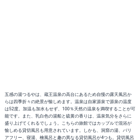
五感の湯つるやは、蔵王温泉の高台にあるため自慢の露天風呂か
らは四季折々の絶景が愉しめます。温泉は自家源泉で源泉の温度
は52度。加温も加水もせず、100％天然の温泉を満喫することが可
能です。また、乳白色の湯船と硫黄の香りは、温泉気分をさらに
盛り上げてくれるでしょう。こちらの旅館ではカップルで混浴が
愉しめる貸切風呂も用意されています。しかも、洞窟の湯、バリ
アフリー、寝湯、檜風呂と趣の異なる貸切風呂が4つも。貸切風呂