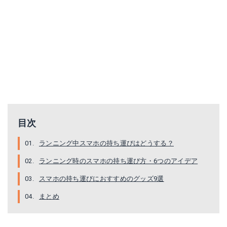
AiRunTechランニング ポーチ
ランニング ポーチ IkucheL
Amazonで詳細を見る
目次
Amazonで詳細を見る
ランニング中スマホの持ち運びはどうする？
楽天で詳細を見る
楽天で詳細を見る
ランニング時のスマホの持ち運び方・6つのアイデア
Yahoo!ショッピングで見る
スマホの持ち運びにおすすめのグッズ9選
Yahoo!ショッピングで見る
まとめ