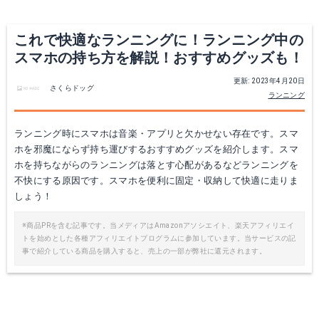
Yahoo!ショッピングで見る
Yahoo!ショッピングで見る
これで快適なランニングに！ランニング中の
スマホの持ち方を解説！おすすめグッズも！
更新: 2023年4月20日
さくらドッグ
ランニング
ランニング時にスマホは音楽・アプリと欠かせない存在です。スマ
NM61822
ホを邪魔にならず持ち運びするおすすめグッズを紹介します。スマ
ホを持ちながらのランニングは落とす心配があるなどランニングを
Amazonで詳細を見る
不快にする原因です。スマホを便利に固定・収納して快適に走りま
しょう！
楽天で詳細を見る
VUP ランニングアームバンド
※商品PRを含む記事です。当メディアはAmazonアソシエイト、楽天アフィリエイ
トを始めとした各種アフィリエイトプログラムに参加しています。当サービスの記
Yahoo!ショッピングで見る
Amazonで詳細を見る
事で紹介している商品を購入すると、売上の一部が弊社に還元されます。
楽天で詳細を見る
Yahoo!ショッピングで見る