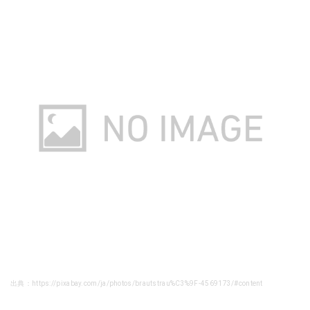
出典：https://pixabay.com/ja/photos/brautstrau%C3%9F-4569173/#content