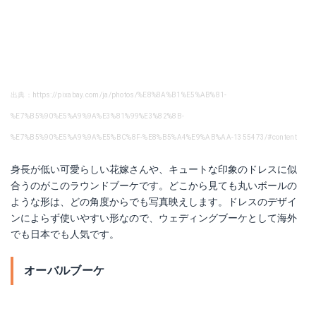
出典：https://pixabay.com/ja/photos/%E8%8A%B1%E5%AB%81-
%E7%B5%90%E5%A9%9A%E3%81%99%E3%82%8B-
%E7%B5%90%E5%A9%9A%E5%BC%8F-%E8%B5%A4%E9%AB%AA-1355473/#content
身長が低い可愛らしい花嫁さんや、キュートな印象のドレスに似
合うのがこのラウンドブーケです。どこから見ても丸いボールの
ような形は、どの角度からでも写真映えします。ドレスのデザイ
ンによらず使いやすい形なので、ウェディングブーケとして海外
でも日本でも人気です。
オーバルブーケ