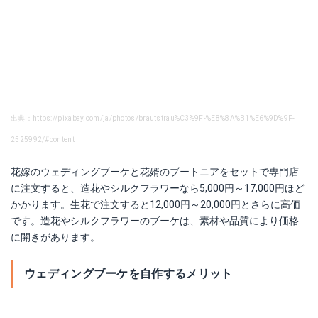
出典：https://pixabay.com/ja/photos/brautstrau%C3%9F-%E8%8A%B1%E6%9D%9F-
2525992/#content
花嫁のウェディングブーケと花婿のブートニアをセットで専門店
に注文すると、造花やシルクフラワーなら5,000円～17,000円ほど
かかります。生花で注文すると12,000円～20,000円とさらに高価
です。造花やシルクフラワーのブーケは、素材や品質により価格
に開きがあります。
ウェディングブーケを自作するメリット