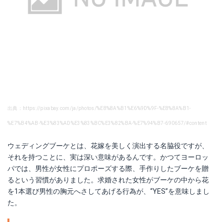
出典：https://pixabay.com/ja/photos/%E8%8A%B1%E6%9D%9F-%E8%8A%B1-
%E7%B4%AB-%E3%83%AD%E3%83%BC%E3%82%BA-%E7%94%B7-690657/#content
ウェディングブーケとは、花嫁を美しく演出する名脇役ですが、
それを持つことに、実は深い意味があるんです。かつてヨーロッ
パでは、男性が女性にプロポーズする際、手作りしたブーケを贈
るという習慣がありました。求婚された女性がブーケの中から花
を1本選び男性の胸元へさしてあげる行為が、“YES”を意味しまし
た。