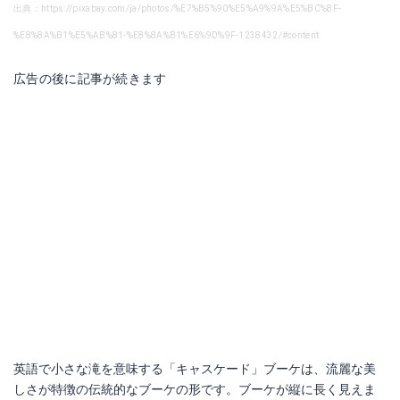
出典：https://pixabay.com/ja/photos/%E7%B5%90%E5%A9%9A%E5%BC%8F-
%E8%8A%B1%E5%AB%81-%E8%8A%B1%E6%9D%9F-1238432/#content
広告の後に記事が続きます
英語で小さな滝を意味する「キャスケード」ブーケは、流麗な美
しさが特徴の伝統的なブーケの形です。ブーケが縦に長く見えま