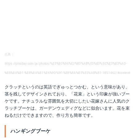
出典：
https://pixabay.com/ja/photos/%E3%83%96%E3%83%AB%E3%83%BC%E3%83%A0-
%E8%8A%B1-%E8%8A%B1%E6%9D%9F-%E8%8A%B1%E5%AB%81-1851462/#content
クラッチというのは英語でぎゅっとつかむ、という意味があり、
茎を残してデザインされており、「花束」という印象が強いブー
ケです。ナチュラルな雰囲気を大切にしたい花嫁さんに人気のク
ラッチブーケは、ガーデンウェディグなどに似合います。花を束
ねるだけでできますので、作り方も簡単です。
ハンギングブーケ