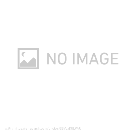
出典：https://unsplash.com/photos/S8VoxKULWrU