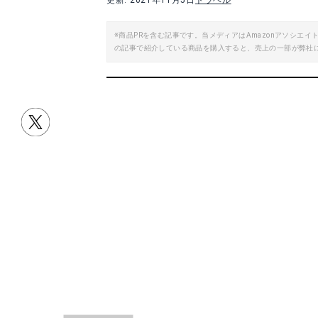
更新: 2021年11月5日
トラベル
※商品PRを含む記事です。当メディアはAmazonアソシ
の記事で紹介している商品を購入すると、売上の一部が弊社
目次