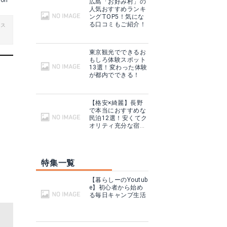
kon
広島「お好み村」の
人気おすすめランキ
ングTOP5！気にな
る口コミもご紹介！
ビス
東京観光でできるお
もしろ体験スポット
13選！変わった体験
が都内でできる！
【格安×綺麗】長野
で本当におすすめな
民泊12選！安くてク
オリティ充分な宿は
ここ！
特集一覧
【暮らしーのYoutub
e】初心者から始め
る毎日キャンプ生活