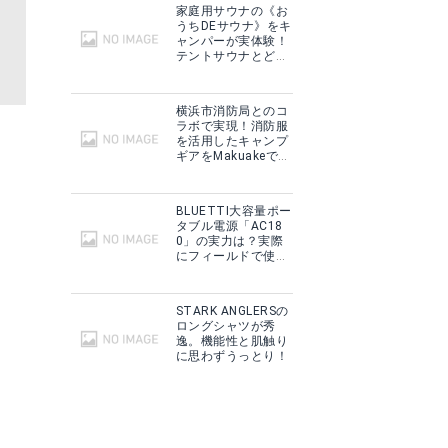
家庭用サウナの《お
うちDEサウナ》をキ
ャンパーが実体験！
テントサウナとどこ
が違う？
横浜市消防局とのコ
ラボで実現！消防服
を活用したキャンプ
ギアをMakuakeで予
約販売開始！
BLUETTI大容量ポー
タブル電源「AC18
0」の実力は？実際
にフィールドで使用
した感想をご紹介！
STARK ANGLERSの
ロングシャツが秀
逸。機能性と肌触り
に思わずうっとり！