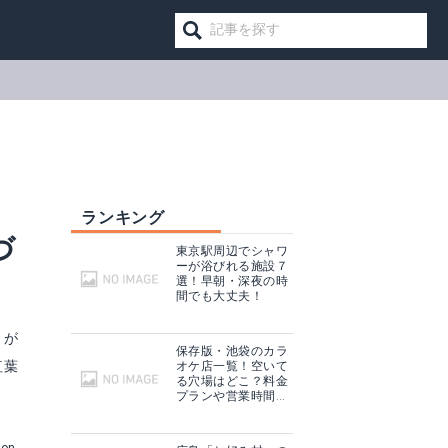
ランキング
づ
東京駅周辺でシャワ
ーが浴びれる施設７
選！早朝・深夜の時
間でも大丈夫！
トが
保存版・池袋のカラ
紅葉
オケ店一覧！空いて
る穴場はどこ？料金
プランや営業時間も
ご紹介！