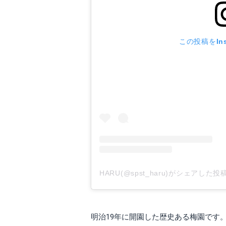
この投稿をIns
HARU(@spst_haru)がシェアした投
明治19年に開園した歴史ある梅園です