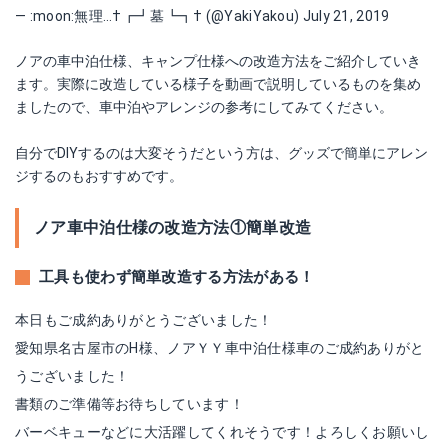
— :moon:無理…†┏┛墓┗┓† (@YakiYakou)
July 21, 2019
ノアの車中泊仕様、キャンプ仕様への改造方法をご紹介していき
ます。実際に改造している様子を動画で説明しているものを集め
ましたので、車中泊やアレンジの参考にしてみてください。
自分でDIYするのは大変そうだという方は、グッズで簡単にアレン
ジするのもおすすめです。
ノア車中泊仕様の改造方法①簡単改造
工具も使わず簡単改造する方法がある！
本日もご成約ありがとうございました！
ノア 80系 専用 サンシェード
愛知県名古屋市のH様、ノアＹＹ車中泊仕様車のご成約ありがと
うございました！
Amazonで詳細を見る
書類のご準備等お待ちしています！
楽天で詳細を見る
バーベキューなどに大活躍してくれそうです！よろしくお願いし