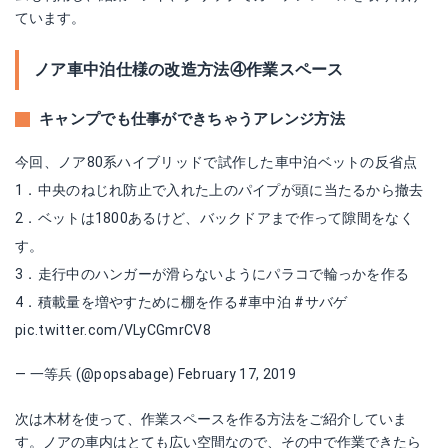
ています。
ノア車中泊仕様の改造方法④作業スペース
キャンプでも仕事ができちゃうアレンジ方法
今回、ノア80系ハイブリッドで試作した車中泊ベットの反省点
1．中央のねじれ防止で入れた上のパイプが頭に当たるから撤去
2．ベットは1800あるけど、バックドアまで作って隙間をなく
す。
3．走行中のハンガーが滑らないようにパラコで輪っかを作る
4．積載量を増やすために棚を作る
#車中泊
#サバゲ
pic.twitter.com/VLyCGmrCV8
— 一等兵 (@popsabage)
February 17, 2019
次は木材を使って、作業スペースを作る方法をご紹介していま
す。ノアの車内はとても広い空間なので、その中で作業できたら