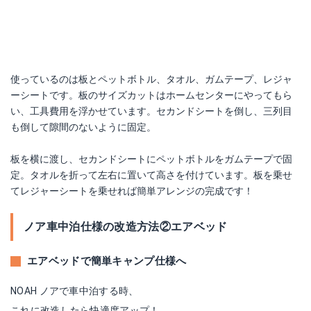
Yahoo!ショッピングで見る
使っているのは板とペットボトル、タオル、ガムテープ、レジャ
ーシートです。板のサイズカットはホームセンターにやってもら
い、工具費用を浮かせています。セカンドシートを倒し、三列目
も倒して隙間のないように固定。
板を横に渡し、セカンドシートにペットボトルをガムテープで固
車用カーテン 着脱簡単カーテン
定。タオルを折って左右に置いて高さを付けています。板を乗せ
てレジャーシートを乗せれば簡単アレンジの完成です！
Amazonで詳細を見る
楽天で詳細を見る
ノア車中泊仕様の改造方法②エアベッド
Yahoo!ショッピングで見る
エアベッドで簡単キャンプ仕様へ
NOAH ノアで車中泊する時、
これに改造したら快適度アップ！