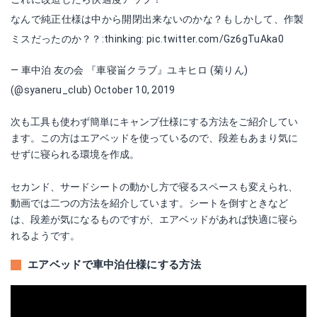
なんで純正仕様は中から開閉出来ないのかな？もしかして、作製
ミスだったのか？？:thinking:
pic.twitter.com/Gz6gTuAka0
— 車中泊 友の会 『車寝畄クラブ』ユキヒロ (菊りん)
(@syaneru_club)
October 10, 2019
次も工具も使わず簡単にキャンプ仕様にする方法をご紹介してい
ます。この方はエアベッドを使っているので、段差もあまり気に
せずに寝られる環境を作成。
セカンド、サードシートの動かし方で寝るスペースも変えられ、
動画では二つの方法を紹介しています。シートを倒すときなど
は、段差が気になるものですが、エアベッドがあれば快適に寝ら
れるようです。
エアベッドで車中泊仕様にする方法