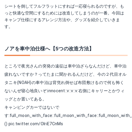
シートを倒してフルフラットにすれば一応寝られるのですが、も
っと快適な空間にするためには改造してしまうのが一番。今回は
キャンプ仕様にするアレンジ方法や、グッズを紹介していきま
す。
ノアを車中泊仕様へ【5つの改造方法】
ところで夜光さんの突発の遠征は車中泊ざらなんだけど、車中泊
疲れないですか？ってたまに聞かれるんだけど、今の２代目オル
タニキ(NOAH)の車中泊は背凭れ倒せば布団敷けるので何も怖く
ないんぜ寝心地良いぞ:innocent::v:️:v:️:v:️右側にキャリーとかウィ
ッグとか置いてある。
キャンピングカーではないで
す:full_moon_with_face::full_moon_with_face::full_moon_with_
()
pic.twitter.com/OlriE7CnMs