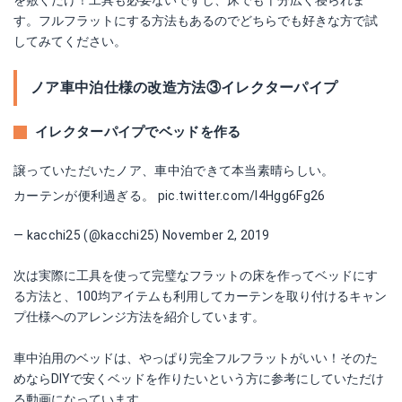
を敷くだけ！工具も必要ないですし、床でも十分広く寝られま
す。フルフラットにする方法もあるのでどちらでも好きな方で試
してみてください。
ノア車中泊仕様の改造方法③イレクターパイプ
イレクターパイプでベッドを作る
譲っていただいたノア、車中泊できて本当素晴らしい。
カーテンが便利過ぎる。
pic.twitter.com/I4Hgg6Fg26
— kacchi25 (@kacchi25)
November 2, 2019
次は実際に工具を使って完璧なフラットの床を作ってベッドにす
る方法と、100均アイテムも利用してカーテンを取り付けるキャン
プ仕様へのアレンジ方法を紹介しています。
車中泊用のベッドは、やっぱり完全フルフラットがいい！そのた
めならDIYで安くベッドを作りたいという方に参考にしていただけ
る動画になっています。