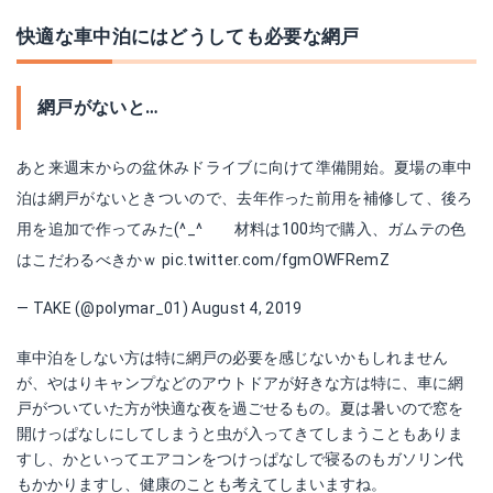
快適な車中泊にはどうしても必要な網戸
網戸がないと…
あと来週末からの盆休みドライブに向けて準備開始。夏場の車中
泊は網戸がないときついので、去年作った前用を補修して、後ろ
用を追加で作ってみた(^_^ゞ 材料は100均で購入、ガムテの色
はこだわるべきかｗ
pic.twitter.com/fgmOWFRemZ
— TAKE (@polymar_01)
August 4, 2019
車中泊をしない方は特に網戸の必要を感じないかもしれません
が、やはりキャンプなどのアウトドアが好きな方は特に、車に網
戸がついていた方が快適な夜を過ごせるもの。夏は暑いので窓を
開けっぱなしにしてしまうと虫が入ってきてしまうこともありま
すし、かといってエアコンをつけっぱなしで寝るのもガソリン代
もかかりますし、健康のことも考えてしまいますね。