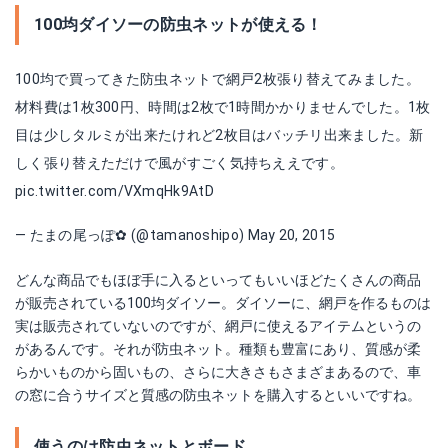
100均ダイソーの防虫ネットが使える！
100均で買ってきた防虫ネットで網戸2枚張り替えてみました。
材料費は1枚300円、時間は2枚で1時間かかりませんでした。1枚
目は少しタルミが出来たけれど2枚目はバッチリ出来ました。新
しく張り替えただけで風がすごく気持ちええです。
pic.twitter.com/VXmqHk9AtD
— たまの尾っぽ✿ (@tamanoshipo)
May 20, 2015
どんな商品でもほぼ手に入るといってもいいほどたくさんの商品
が販売されている100均ダイソー。ダイソーに、網戸を作るものは
実は販売されていないのですが、網戸に使えるアイテムというの
があるんです。それが防虫ネット。種類も豊富にあり、質感が柔
らかいものから固いもの、さらに大きさもさまざまあるので、車
の窓に合うサイズと質感の防虫ネットを購入するといいですね。
使うのは防虫ネットとボード