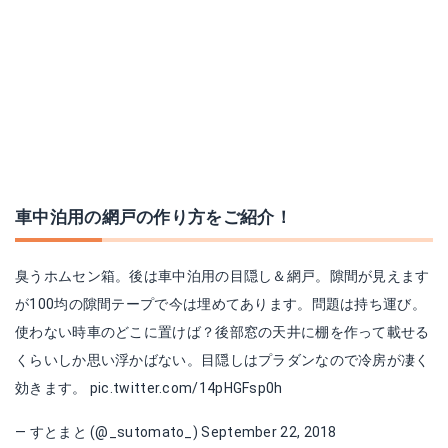
車中泊用の網戸の作り方をご紹介！
臭うホムセン箱。後は車中泊用の目隠し＆網戸。隙間が見えます
が100均の隙間テープで今は埋めてあります。問題は持ち運び。
使わない時車のどこに置けば？後部窓の天井に棚を作って載せる
くらいしか思い浮かばない。目隠しはプラダンなので冷房が凄く
効きます。
pic.twitter.com/14pHGFsp0h
— すとまと (@_sutomato_)
September 22, 2018