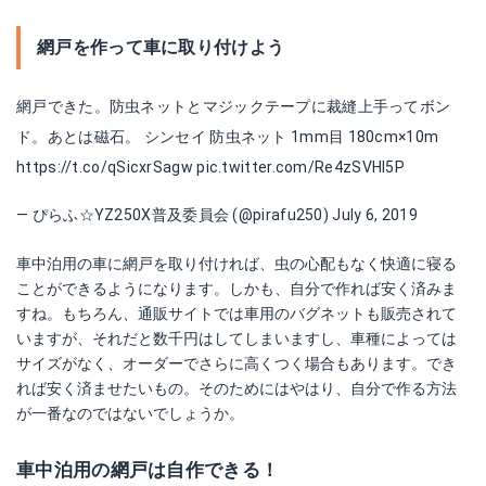
網戸を作って車に取り付けよう
網戸できた。防虫ネットとマジックテープに裁縫上手ってボン
ド。あとは磁石。 シンセイ 防虫ネット 1mm目 180cm×10m
https://t.co/qSicxrSagw
pic.twitter.com/Re4zSVHl5P
— ぴらふ☆YZ250X普及委員会 (@pirafu250)
July 6, 2019
車中泊用の車に網戸を取り付ければ、虫の心配もなく快適に寝る
ことができるようになります。しかも、自分で作れば安く済みま
すね。もちろん、通販サイトでは車用のバグネットも販売されて
いますが、それだと数千円はしてしまいますし、車種によっては
サイズがなく、オーダーでさらに高くつく場合もあります。でき
れば安く済ませたいもの。そのためにはやはり、自分で作る方法
が一番なのではないでしょうか。
車中泊用の網戸は自作できる！